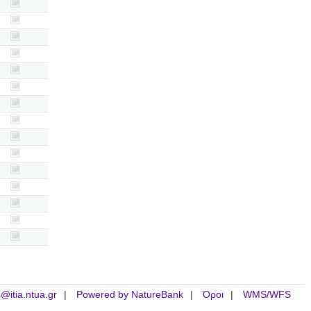
is@itia.ntua.gr
Powered by NatureBank
Όροι
WMS/WFS