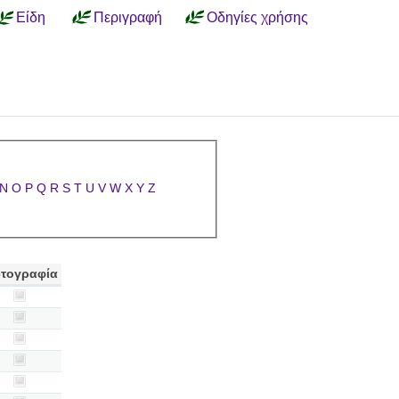
Είδη
Περιγραφή
Οδηγίες χρήσης
N
O
P
Q
R
S
T
U
V
W
X
Y
Z
τογραφία