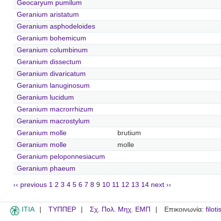
Geocaryum pumilum
Geranium aristatum
Geranium asphodeloides
Geranium bohemicum
Geranium columbinum
Geranium dissectum
Geranium divaricatum
Geranium lanuginosum
Geranium lucidum
Geranium macrorrhizum
Geranium macrostylum
Geranium molle
brutium
Geranium molle
molle
Geranium peloponnesiacum
Geranium phaeum
‹‹ previous
1
2
3
4
5
6
7
8
9
10
11
12
13
14
next ››
ITIA
ΤΥΠΠΕΡ
Σχ. Πολ. Μηχ. ΕΜΠ
Επικοινωνία:
filot