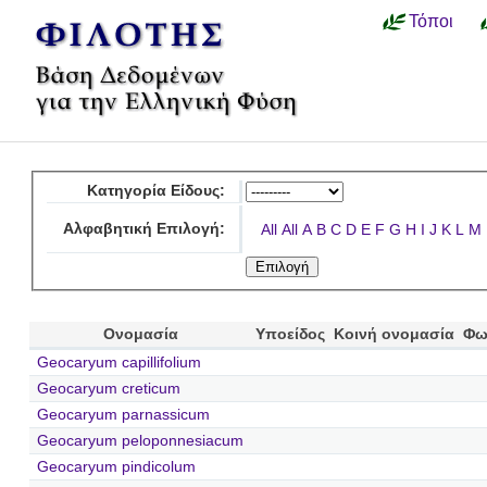
Τόποι
Κατηγορία Είδους:
Αλφαβητική Επιλογή:
All
All
A
B
C
D
E
F
G
H
I
J
K
L
M
Ονομασία
Υποείδος
Κοινή ονομασία
Φω
Geocaryum capillifolium
Geocaryum creticum
Geocaryum parnassicum
Geocaryum peloponnesiacum
Geocaryum pindicolum