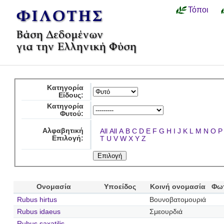
Τόποι
Κατηγορία
Είδους:
Κατηγορία
Φυτού:
Αλφαβητική
All
All
A
B
C
D
E
F
G
H
I
J
K
L
M
N
O
P
Επιλογή:
T
U
V
W
X
Y
Z
Ονομασία
Υποείδος
Κοινή ονομασία
Φω
Rubus hirtus
Βουνοβατομουριά
Rubus idaeus
Σμεουρδιά
Rubus saxatilis