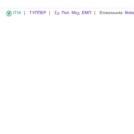
ITIA
ΤΥΠΠΕΡ
Σχ. Πολ. Μηχ. ΕΜΠ
Επικοινωνία:
filot