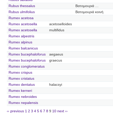
Rubus thessalus
Βατομουριά …
Rubus ulmifolius
Βατομουριά κοινή
Rumex acetosa
Rumex acetosella
acetoselloides
Rumex acetosella
multifidus
Rumex alpestris
Rumex alpinus
Rumex balcanicus
Rumex bucephaloforus
aegaeus
Rumex bucephaloforus
graecus
Rumex conglomeratus
Rumex crispus
Rumex cristatus
Rumex dentatus
halacsyi
Rumex kerneri
Rumex nebroides
Rumex nepalensis
‹‹ previous
1
2
3
4
5
6
7
8
9
10
next ››