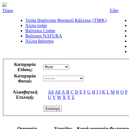
Τόποι
Είδη
Τοπία Ιδιαίτερου Φυσικού Κάλλους (ΤΙΦΚ)
Άλλα τοπία
Βιότοποι Corine
Βιότοποι NATURA
Άλλοι βιότοποι
Κατηγορία
Είδους:
Κατηγορία
Φυτού:
Αλφαβητική
All
All
A
B
C
D
E
F
G
H
I
J
K
L
M
N
O
P
Επιλογή:
U
V
W
X
Y
Z
Ονομασία
Υποείδος
Κοινή ονομασία
Φωτογρα