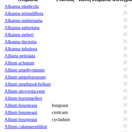
Alkanna pindicola
Alkanna primuliflora
Alkanna pulmonaria
Alkanna sartoriana
Alkanna sieberi
Alkanna tinctoria
Alkanna tubulosa
Alliaria petiolata
Allium achaium
Allium amethystinum
Allium ampeloprasum
Allium amphipulchellum
Allium atroviolaceum
Allium bornmuelleri
Allium bourgeaui
burgeaui
Allium bourgeaui
creticum
Allium bourgeaui
cycladum
Allium calamarophilon