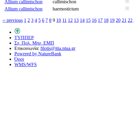
Allium callimischon
callimischon
Allium callimischon
haemostictum
‹‹ previous
1
2
3
4
5
6
7
8
9
10
11
12
13
14
15
16
17
18
19
20
21
22
ΤΥΠΠΕΡ
Σχ. Πολ. Μηχ. ΕΜΠ
Επικοινωνία:
filotis@itia.ntua.gr
Powered by NatureBank
Όροι
WMS/WFS