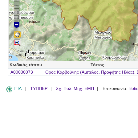
Πλάτανος
Μαυρ
2 km
Πύργος
1 mi
Κωδικός τόπου
Τόπος
A00030073
Ορος Καρβούνης (Άμπελος, Προφήτης Ηλίας),
ITIA
ΤΥΠΠΕΡ
Σχ. Πολ. Μηχ. ΕΜΠ
Επικοινωνία:
filot