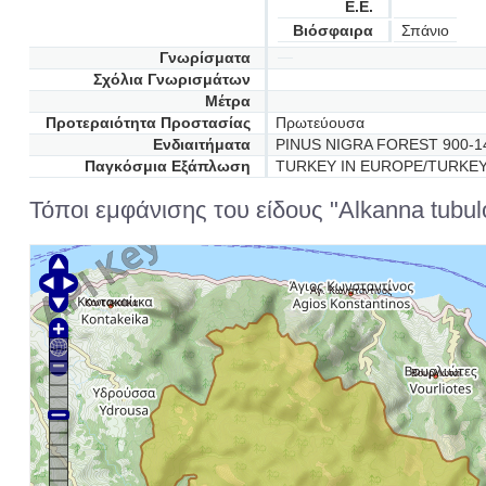
Ε.Ε.
Βιόσφαιρα
Σπάνιο
Γνωρίσματα
Σχόλια Γνωρισμάτων
Μέτρα
Προτεραιότητα Προστασίας
Πρωτεύουσα
Ενδιαιτήματα
PINUS NIGRA FOREST 900-1
Παγκόσμια Εξάπλωση
TURKEY IN EUROPE/TURKE
Τόποι εμφάνισης του είδους "Alkanna tubul
Αγ. Κωνσταντίνος
Κοντακαίικα
Βουρλιώται