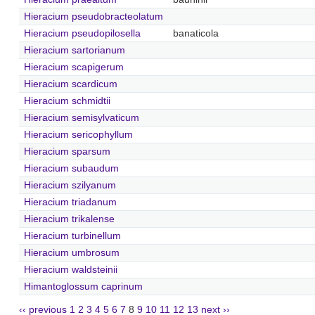
Hieracium pseudobracteolatum
Hieracium pseudopilosella
banaticola
Hieracium sartorianum
Hieracium scapigerum
Hieracium scardicum
Hieracium schmidtii
Hieracium semisylvaticum
Hieracium sericophyllum
Hieracium sparsum
Hieracium subaudum
Hieracium szilyanum
Hieracium triadanum
Hieracium trikalense
Hieracium turbinellum
Hieracium umbrosum
Hieracium waldsteinii
Himantoglossum caprinum
‹‹ previous
1
2
3
4
5
6
7
8
9
10
11
12
13
next ››