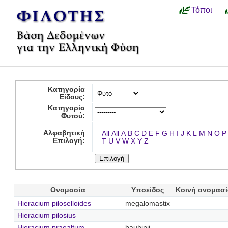
Τόποι
Κατηγορία
Είδους:
Κατηγορία
Φυτού:
Αλφαβητική
All
All
A
B
C
D
E
F
G
H
I
J
K
L
M
N
O
P
Επιλογή:
T
U
V
W
X
Y
Z
Ονομασία
Υποείδος
Κοινή ονομασ
Hieracium piloselloides
megalomastix
Hieracium pilosius
Hieracium praealtum
bauhinii