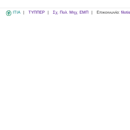
ITIA
ΤΥΠΠΕΡ
Σχ. Πολ. Μηχ. ΕΜΠ
Επικοινωνία:
filot