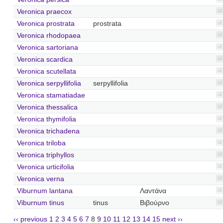
Veronica praecox
Veronica prostrata
prostrata
Veronica rhodopaea
Veronica sartoriana
Veronica scardica
Veronica scutellata
Veronica serpyllifolia
serpyllifolia
Veronica stamatiadae
Veronica thessalica
Veronica thymifolia
Veronica trichadena
Veronica triloba
Veronica triphyllos
Veronica urticifolia
Veronica verna
Viburnum lantana
Λαντάνα
Viburnum tinus
tinus
Βιβούρνο
‹‹ previous
1
2
3
4
5
6
7
8
9
10
11
12
13
14
15
next ››