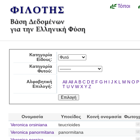
Τόποι
Κατηγορία
Είδους:
Κατηγορία
Φυτού:
Αλφαβητική
All
All
A
B
C
D
E
F
G
H
I
J
K
L
M
N
O
P
Επιλογή:
T
U
V
W
X
Y
Z
Ονομασία
Υποείδος
Κοινή ονομασία
Φωτογ
Veronica orsiniana
teucrioides
Veronica panormitana
panormitana
Veronica persica