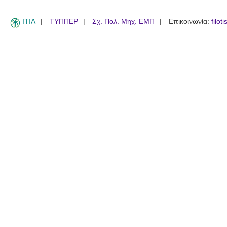
ITIA
ΤΥΠΠΕΡ
Σχ. Πολ. Μηχ. ΕΜΠ
Επικοινωνία:
filot