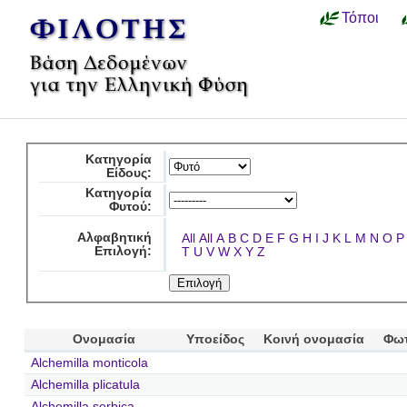
Τόποι
Κατηγορία
Είδους:
Κατηγορία
Φυτού:
Αλφαβητική
All
All
A
B
C
D
E
F
G
H
I
J
K
L
M
N
O
P
Επιλογή:
T
U
V
W
X
Y
Z
Ονομασία
Υποείδος
Κοινή ονομασία
Φω
Alchemilla monticola
Alchemilla plicatula
Alchemilla serbica