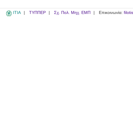
ITIA
ΤΥΠΠΕΡ
Σχ. Πολ. Μηχ. ΕΜΠ
Επικοινωνία:
filot