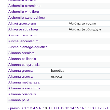
Alchemilla straminea
Alchemilla viridiflora
Alchemilla xanthochlora
Alhagi graecorum
Αλχάγκι το γραικό
Alhagi pseudalhagi
Αλχάγκι ψευδακχάγκι
Alisma gramineum
Alisma lanceolatum
Alisma plantago-aquatica
Alkanna areolata
Alkanna calliensis
Alkanna corcyrensis
Alkanna graeca
baeotica
Alkanna graeca
graeca
Alkanna methanaea
Alkanna noneiformis
Alkanna orientalis
Alkanna pelia
‹‹ previous
1
2
3
4
5
6
7
8
9
10
11
12
13
14
15
16
17
18
19
20
21