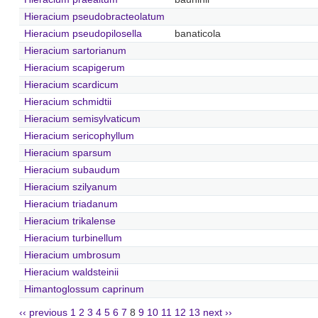
Hieracium pseudobracteolatum
Hieracium pseudopilosella
banaticola
Hieracium sartorianum
Hieracium scapigerum
Hieracium scardicum
Hieracium schmidtii
Hieracium semisylvaticum
Hieracium sericophyllum
Hieracium sparsum
Hieracium subaudum
Hieracium szilyanum
Hieracium triadanum
Hieracium trikalense
Hieracium turbinellum
Hieracium umbrosum
Hieracium waldsteinii
Himantoglossum caprinum
‹‹ previous
1
2
3
4
5
6
7
8
9
10
11
12
13
next ››