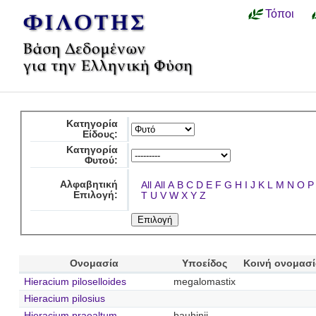
Τόποι
Κατηγορία
Είδους:
Κατηγορία
Φυτού:
Αλφαβητική
All
All
A
B
C
D
E
F
G
H
I
J
K
L
M
N
O
P
Επιλογή:
T
U
V
W
X
Y
Z
Ονομασία
Υποείδος
Κοινή ονομασ
Hieracium piloselloides
megalomastix
Hieracium pilosius
Hieracium praealtum
bauhinii