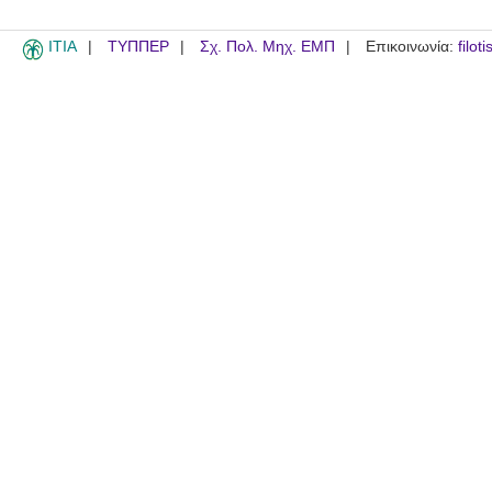
ITIA
ΤΥΠΠΕΡ
Σχ. Πολ. Μηχ. ΕΜΠ
Επικοινωνία:
filot