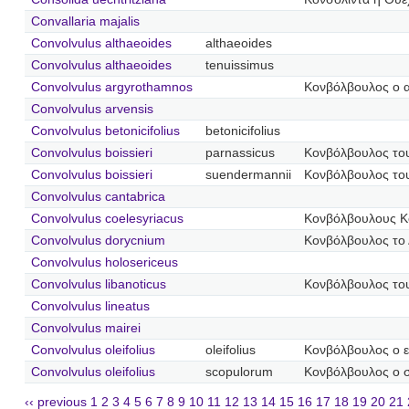
Convallaria majalis
Convolvulus althaeoides
althaeoides
Convolvulus althaeoides
tenuissimus
Convolvulus argyrothamnos
Κονβόλβουλος ο 
Convolvulus arvensis
Convolvulus betonicifolius
betonicifolius
Convolvulus boissieri
parnassicus
Κονβόλβουλος το
Convolvulus boissieri
suendermannii
Κονβόλβουλος το
Convolvulus cantabrica
Convolvulus coelesyriacus
Κονβόλβουλους Κ
Convolvulus dorycnium
Κονβόλβουλος το 
Convolvulus holosericeus
Convolvulus libanoticus
Κονβόλβουλος το
Convolvulus lineatus
Convolvulus mairei
Convolvulus oleifolius
oleifolius
Κονβόλβουλος ο 
Convolvulus oleifolius
scopulorum
Κονβόλβουλος ο 
‹‹ previous
1
2
3
4
5
6
7
8
9
10
11
12
13
14
15
16
17
18
19
20
21