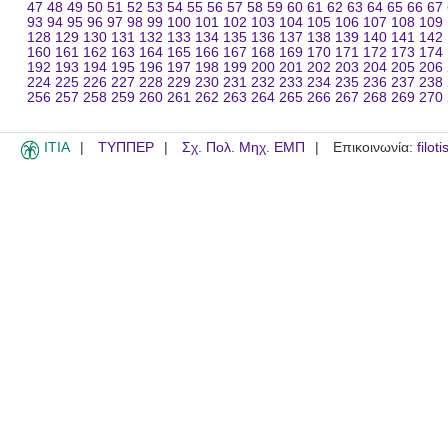
47
48
49
50
51
52
53
54
55
56
57
58
59
60
61
62
63
64
65
66
67
93
94
95
96
97
98
99
100
101
102
103
104
105
106
107
108
109
128
129
130
131
132
133
134
135
136
137
138
139
140
141
142
160
161
162
163
164
165
166
167
168
169
170
171
172
173
174
192
193
194
195
196
197
198
199
200
201
202
203
204
205
206
224
225
226
227
228
229
230
231
232
233
234
235
236
237
238
256
257
258
259
260
261
262
263
264
265
266
267
268
269
270
ITIA
ΤΥΠΠΕΡ
Σχ. Πολ. Μηχ. ΕΜΠ
Επικοινωνία:
filot