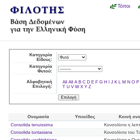
Τόποι
Κατηγορία
Είδους:
Κατηγορία
Φυτού:
Αλφαβητική
All
All
A
B
C
D
E
F
G
H
I
J
K
L
M
N
O
P
Επιλογή:
T
U
V
W
X
Y
Z
Ονομασία
Υποείδος
Κοινή ον
Consolida tenuissima
Κονσολίντα η λεπ
Consolida tuntasiana
Κονσολίντα του Τ
Consolida uechtritziana
Κονσολίντα η Ουεχ