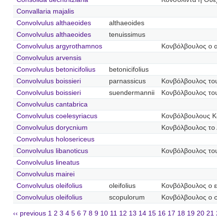
Convallaria majalis
Convolvulus althaeoides
althaeoides
Convolvulus althaeoides
tenuissimus
Convolvulus argyrothamnos
Κονβόλβουλος ο 
Convolvulus arvensis
Convolvulus betonicifolius
betonicifolius
Convolvulus boissieri
parnassicus
Κονβόλβουλος το
Convolvulus boissieri
suendermannii
Κονβόλβουλος το
Convolvulus cantabrica
Convolvulus coelesyriacus
Κονβόλβουλους Κ
Convolvulus dorycnium
Κονβόλβουλος το 
Convolvulus holosericeus
Convolvulus libanoticus
Κονβόλβουλος το
Convolvulus lineatus
Convolvulus mairei
Convolvulus oleifolius
oleifolius
Κονβόλβουλος ο 
Convolvulus oleifolius
scopulorum
Κονβόλβουλος ο 
‹‹ previous
1
2
3
4
5
6
7
8
9
10
11
12
13
14
15
16
17
18
19
20
21