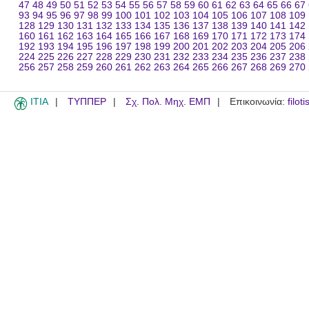
47
48
49
50
51
52
53
54
55
56
57
58
59
60
61
62
63
64
65
66
67
93
94
95
96
97
98
99
100
101
102
103
104
105
106
107
108
109
128
129
130
131
132
133
134
135
136
137
138
139
140
141
142
160
161
162
163
164
165
166
167
168
169
170
171
172
173
174
192
193
194
195
196
197
198
199
200
201
202
203
204
205
206
224
225
226
227
228
229
230
231
232
233
234
235
236
237
238
256
257
258
259
260
261
262
263
264
265
266
267
268
269
270
ITIA
ΤΥΠΠΕΡ
Σχ. Πολ. Μηχ. ΕΜΠ
Επικοινωνία:
filot