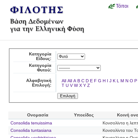
Τόποι
Κατηγορία
Είδους:
Κατηγορία
Φυτού:
Αλφαβητική
All
All
A
B
C
D
E
F
G
H
I
J
K
L
M
N
O
P
Επιλογή:
T
U
V
W
X
Y
Z
Ονομασία
Υποείδος
Κοινή ον
Consolida tenuissima
Κονσολίντα η λεπ
Consolida tuntasiana
Κονσολίντα του Τ
Consolida uechtritziana
Κονσολίντα η Ουεχ