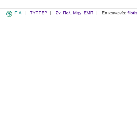
ITIA
ΤΥΠΠΕΡ
Σχ. Πολ. Μηχ. ΕΜΠ
Επικοινωνία:
filot