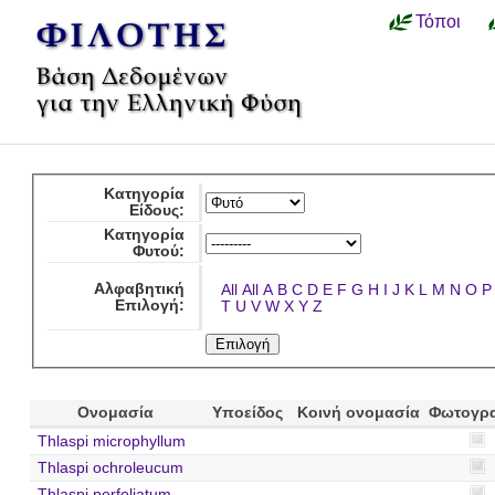
Τόποι
Κατηγορία
Είδους:
Κατηγορία
Φυτού:
Αλφαβητική
All
All
A
B
C
D
E
F
G
H
I
J
K
L
M
N
O
P
Επιλογή:
T
U
V
W
X
Y
Z
Ονομασία
Υποείδος
Κοινή ονομασία
Φωτογρ
Thlaspi microphyllum
Thlaspi ochroleucum
Thlaspi perfoliatum