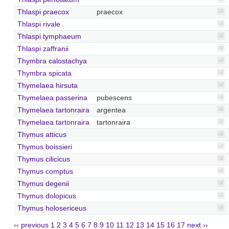
Thlaspi praecox
praecox
Thlaspi rivale
Thlaspi tymphaeum
Thlaspi zaffranii
Thymbra calostachya
Thymbra spicata
Thymelaea hirsuta
Thymelaea passerina
pubescens
Thymelaea tartonraira
argentea
Thymelaea tartonraira
tartonraira
Thymus atticus
Thymus boissieri
Thymus cilicicus
Thymus comptus
Thymus degenii
Thymus dolopicus
Thymus holosericeus
‹‹ previous
1
2
3
4
5
6
7
8
9
10
11
12
13
14
15
16
17
next ››