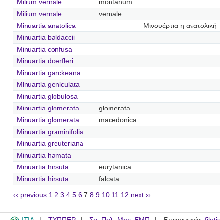
Milium vernale
montanum
Milium vernale
vernale
Minuartia anatolica
Μινουάρτια η ανατολική
Minuartia baldaccii
Minuartia confusa
Minuartia doerfleri
Minuartia garckeana
Minuartia geniculata
Minuartia globulosa
Minuartia glomerata
glomerata
Minuartia glomerata
macedonica
Minuartia graminifolia
Minuartia greuteriana
Minuartia hamata
Minuartia hirsuta
eurytanica
Minuartia hirsuta
falcata
‹‹ previous
1
2
3
4
5
6
7
8
9
10
11
12
next ››
ITIA
ΤΥΠΠΕΡ
Σχ. Πολ. Μηχ. ΕΜΠ
Επικοινωνία:
filot