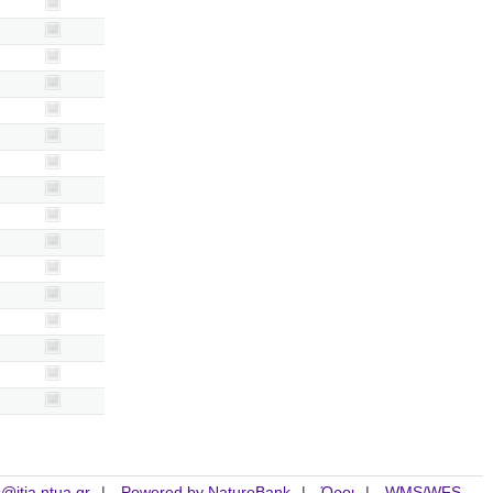
is@itia.ntua.gr
Powered by NatureBank
Όροι
WMS/WFS