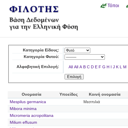
Τόποι
Κατηγορία Είδους:
Κατηγορία Φυτού:
Αλφαβητική Επιλογή:
All
All
A
B
C
D
E
F
G
H
I
J
K
L
M
Ονομασία
Υποείδος
Κοινή ονομασία
Mespilus germanica
Μεσπιλιά
Mibora minima
Micromeria acropolitana
Milium effusum