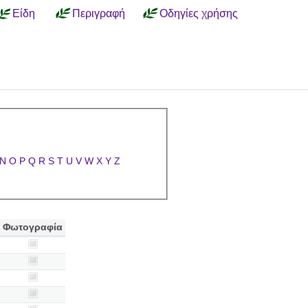
Είδη
Περιγραφή
Οδηγίες χρήσης
N
O
P
Q
R
S
T
U
V
W
X
Y
Z
Φωτογραφία