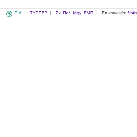
ITIA
ΤΥΠΠΕΡ
Σχ. Πολ. Μηχ. ΕΜΠ
Επικοινωνία:
filot