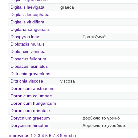
Digitalis laevigata
graeca
Digitalis leucophaea
Digitalis viridiflora
Digitaria sanguinalis
Diospyros lotus
Τραπεζωνιά
Diplotaxis muralis
Diplotaxis viminea
Dipsacus fullonum
Dipsacus laciniatus
Dittrichia graveolens
Dittrichia viscosa
viscosa
Doronicum austriacum
Doronicum columnae
Doronicum hungaricum
Doronicum orientale
Dorycnium graecum
Δορύκνιο το γραικό
Dorycnium hirsutum
Δορύκνιο το χνουδωτό
‹‹ previous
1
2
3
4
5
6
7
8
9
next ››