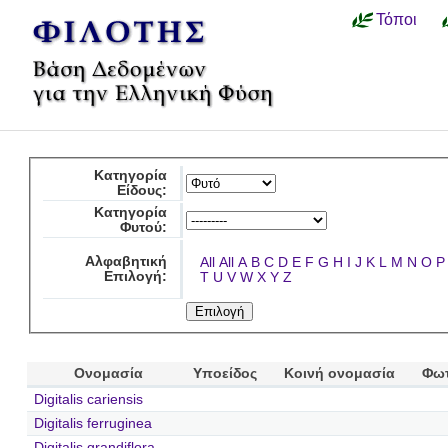
Τόποι
Κατηγορία
Είδους:
Κατηγορία
Φυτού:
Αλφαβητική
All
All
A
B
C
D
E
F
G
H
I
J
K
L
M
N
O
P
Επιλογή:
T
U
V
W
X
Y
Z
Ονομασία
Υποείδος
Κοινή ονομασία
Φω
Digitalis cariensis
Digitalis ferruginea
Digitalis grandiflora