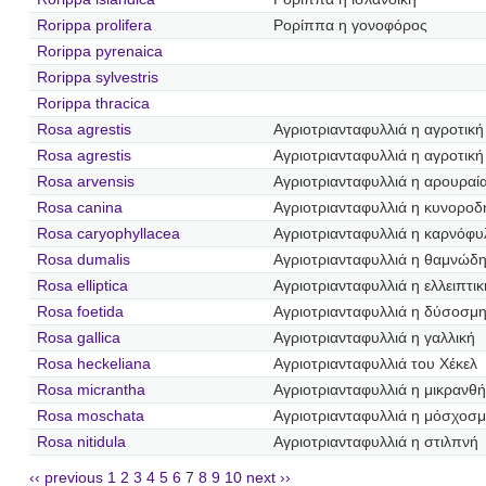
Rorippa prolifera
Ρορίππα η γονοφόρος
Rorippa pyrenaica
Rorippa sylvestris
Rorippa thracica
Rosa agrestis
Αγριοτριανταφυλλιά η αγροτική
Rosa agrestis
Αγριοτριανταφυλλιά η αγροτική
Rosa arvensis
Αγριοτριανταφυλλιά η αρουραί
Rosa canina
Αγριοτριανταφυλλιά η κυνοροδ
Rosa caryophyllacea
Αγριοτριανταφυλλιά η καρνόφυ
Rosa dumalis
Αγριοτριανταφυλλιά η θαμνώδ
Rosa elliptica
Αγριοτριανταφυλλιά η ελλειπτικ
Rosa foetida
Αγριοτριανταφυλλιά η δύσοσμ
Rosa gallica
Αγριοτριανταφυλλιά η γαλλική
Rosa heckeliana
Αγριοτριανταφυλλιά του Χέκελ
Rosa micrantha
Αγριοτριανταφυλλιά η μικρανθ
Rosa moschata
Αγριοτριανταφυλλιά η μόσχοσ
Rosa nitidula
Αγριοτριανταφυλλιά η στιλπνή
‹‹ previous
1
2
3
4
5
6
7
8
9
10
next ››