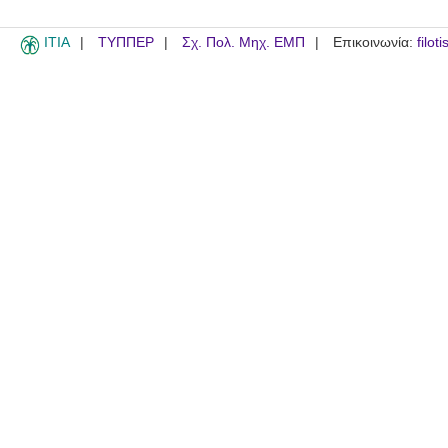
ITIA
ΤΥΠΠΕΡ
Σχ. Πολ. Μηχ. ΕΜΠ
Επικοινωνία:
filot