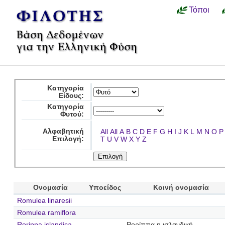
Τόποι
Κατηγορία
Είδους:
Κατηγορία
Φυτού:
Αλφαβητική
All
All
A
B
C
D
E
F
G
H
I
J
K
L
M
N
O
P
Επιλογή:
T
U
V
W
X
Y
Z
Ονομασία
Υποείδος
Κοινή ονομασία
Romulea linaresii
Romulea ramiflora
Rorippa islandica
Ρορίππα η ισλανδική