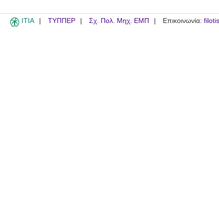
ITIA
ΤΥΠΠΕΡ
Σχ. Πολ. Μηχ. ΕΜΠ
Επικοινωνία:
filot