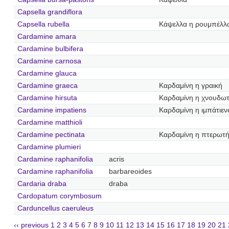
Capsella grandiflora
Capsella rubella
Κάψελλα η ρουμπέλλ
Cardamine amara
Cardamine bulbifera
Cardamine carnosa
Cardamine glauca
Cardamine graeca
Καρδαμίνη η γραική
Cardamine hirsuta
Καρδαμίνη η χνουδω
Cardamine impatiens
Καρδαμίνη η ιμπάτιεν
Cardamine matthioli
Cardamine pectinata
Καρδαμίνη η πτερωτ
Cardamine plumieri
Cardamine raphanifolia
acris
Cardamine raphanifolia
barbareoides
Cardaria draba
draba
Cardopatum corymbosum
Carduncellus caeruleus
‹‹ previous
1
2
3
4
5
6
7
8
9
10
11
12
13
14
15
16
17
18
19
20
21