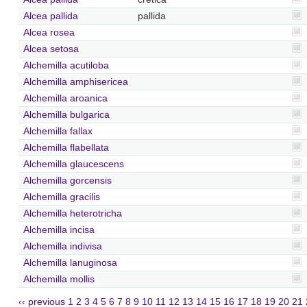
Alcea pallida
pallida
Alcea rosea
Alcea setosa
Alchemilla acutiloba
Alchemilla amphisericea
Alchemilla aroanica
Alchemilla bulgarica
Alchemilla fallax
Alchemilla flabellata
Alchemilla glaucescens
Alchemilla gorcensis
Alchemilla gracilis
Alchemilla heterotricha
Alchemilla incisa
Alchemilla indivisa
Alchemilla lanuginosa
Alchemilla mollis
‹‹ previous
1
2
3
4
5
6
7
8
9
10
11
12
13
14
15
16
17
18
19
20
21