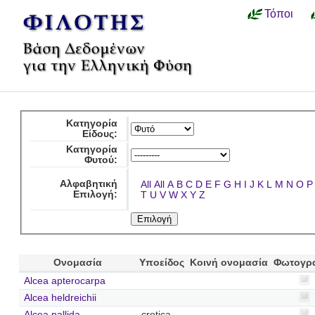
Τόποι
Κατηγορία
Είδους:
Κατηγορία
Φυτού:
Αλφαβητική
All
All
A
B
C
D
E
F
G
H
I
J
K
L
M
N
O
P
Επιλογή:
T
U
V
W
X
Y
Z
Ονομασία
Υποείδος
Κοινή ονομασία
Φωτογρ
Alcea apterocarpa
Alcea heldreichii
Alcea pallida
cretica