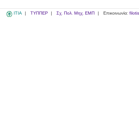
ITIA
ΤΥΠΠΕΡ
Σχ. Πολ. Μηχ. ΕΜΠ
Επικοινωνία:
filot