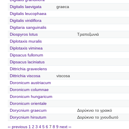
Digitalis laevigata
graeca
Digitalis leucophaea
Digitalis viridiflora
Digitaria sanguinalis
Diospyros lotus
Τραπεζωνιά
Diplotaxis muralis
Diplotaxis viminea
Dipsacus fullonum
Dipsacus laciniatus
Dittrichia graveolens
Dittrichia viscosa
viscosa
Doronicum austriacum
Doronicum columnae
Doronicum hungaricum
Doronicum orientale
Dorycnium graecum
Δορύκνιο το γραικό
Dorycnium hirsutum
Δορύκνιο το χνουδωτό
‹‹ previous
1
2
3
4
5
6
7
8
9
next ››