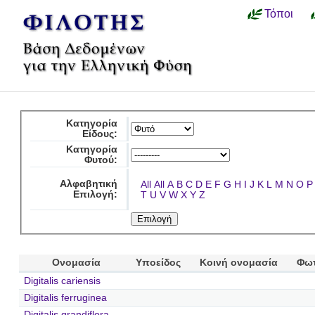
Τόποι
Κατηγορία
Είδους:
Κατηγορία
Φυτού:
Αλφαβητική
All
All
A
B
C
D
E
F
G
H
I
J
K
L
M
N
O
P
Επιλογή:
T
U
V
W
X
Y
Z
Ονομασία
Υποείδος
Κοινή ονομασία
Φω
Digitalis cariensis
Digitalis ferruginea
Digitalis grandiflora