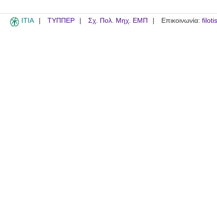
ITIA
ΤΥΠΠΕΡ
Σχ. Πολ. Μηχ. ΕΜΠ
Επικοινωνία:
filot