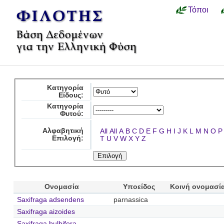
Τόποι
Κατηγορία
Είδους:
Κατηγορία
Φυτού:
Αλφαβητική
All
All
A
B
C
D
E
F
G
H
I
J
K
L
M
N
O
P
Επιλογή:
T
U
V
W
X
Y
Z
Ονομασία
Υποείδος
Κοινή ονομασί
Saxifraga adsendens
parnassica
Saxifraga aizoides
Saxifraga bulbifera