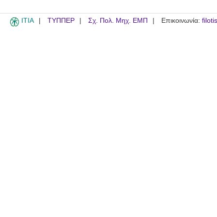
ITIA
ΤΥΠΠΕΡ
Σχ. Πολ. Μηχ. ΕΜΠ
Επικοινωνία:
filot