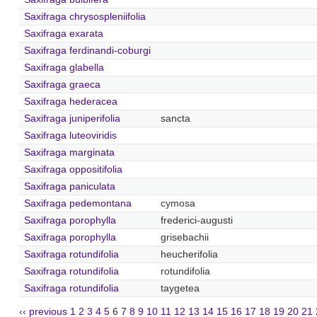
Saxifraga chrysospleniifolia
Saxifraga exarata
Saxifraga ferdinandi-coburgi
Saxifraga glabella
Saxifraga graeca
Saxifraga hederacea
Saxifraga juniperifolia
sancta
Saxifraga luteoviridis
Saxifraga marginata
Saxifraga oppositifolia
Saxifraga paniculata
Saxifraga pedemontana
cymosa
Saxifraga porophylla
frederici-augusti
Saxifraga porophylla
grisebachii
Saxifraga rotundifolia
heucherifolia
Saxifraga rotundifolia
rotundifolia
Saxifraga rotundifolia
taygetea
‹‹ previous
1
2
3
4
5
6
7
8
9
10
11
12
13
14
15
16
17
18
19
20
21