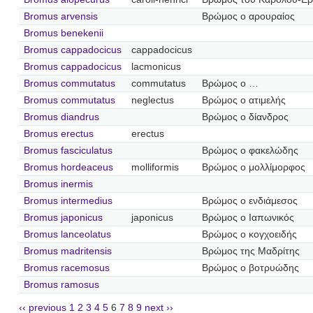
Bromus arvensis
Βρώμος ο αρουραίος
Bromus benekenii
Bromus cappadocicus
cappadocicus
Bromus cappadocicus
lacmonicus
Bromus commutatus
commutatus
Βρώμος ο …
Bromus commutatus
neglectus
Βρώμος ο ατιμελής
Bromus diandrus
Βρώμος ο δίανδρος
Bromus erectus
erectus
Bromus fasciculatus
Βρώμος ο φακελώδης
Bromus hordeaceus
molliformis
Βρώμος ο μολλίμορφος
Bromus inermis
Bromus intermedius
Βρώμος ο ενδιάμεσος
Bromus japonicus
japonicus
Βρώμος ο Ιαπωνικός
Bromus lanceolatus
Βρώμος ο κογχοειδής
Bromus madritensis
Βρώμος της Μαδρίτης
Bromus racemosus
Βρώμος ο βοτρυώδης
Bromus ramosus
‹‹ previous
1
2
3
4
5
6
7
8
9
next ››