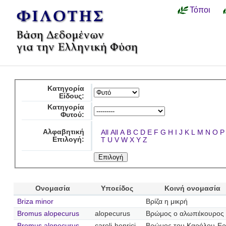
Τόποι
Κατηγορία
Είδους:
Κατηγορία
Φυτού:
Αλφαβητική
All
All
A
B
C
D
E
F
G
H
I
J
K
L
M
N
O
P
Επιλογή:
T
U
V
W
X
Y
Z
Ονομασία
Υποείδος
Κοινή ονομασία
Briza minor
Βρίζα η μικρή
Bromus alopecurus
alopecurus
Βρώμος ο αλωπέκουρος
Bromus alopecurus
caroli-henrici
Βρώμος του Καρόλου-Ερ