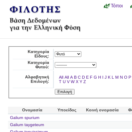
Τόποι
Κατηγορία
Είδους:
Κατηγορία
Φυτού:
Αλφαβητική
All
All
A
B
C
D
E
F
G
H
I
J
K
L
M
N
O
P
Επιλογή:
T
U
V
W
X
Y
Z
Ονομασία
Υποείδος
Κοινή ονομασία
Φ
Galium spurium
Galium taygeteum
Galium tenuissimum