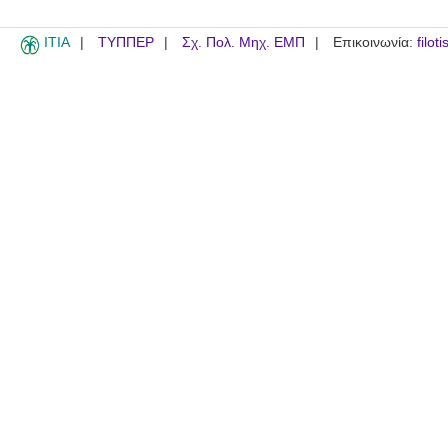
ITIA
ΤΥΠΠΕΡ
Σχ. Πολ. Μηχ. ΕΜΠ
Επικοινωνία:
filot