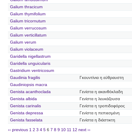
Galium thracicum
Galium thymifolium
Galium tricornutum
Galium verrucosum
Galium verticillatum
Galium verum
Galium violaceum
Garidella nigellastrum
Garidella unguicularis
Gastridium ventricosum
Gaudinia fragilis
Γκουντίνια η εύθραυστη
Gaudiniopsis macra
Genista acanthoclada
Γενίστα η ακανθόκλαδη
Genista albida
Γενίστα η λευκάζουσα
Genista carinalis
Γενίστα η τροπιδοφόρος
Genista depressa
Γενίστα η πεπιεσμένη
Genista fasselata
Γενίστα η διάστικτη
‹‹ previous
1
2
3
4
5
6
7
8
9
10
11
12
next ››