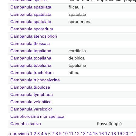
Campanula spatulata
filicaulis
Campanula spatulata
spatulata
Campanula spatulata
spruneriana
Campanula sporadum
Campanula stenosiphon
Campanula thessala
Campanula topaliana
cordifolia
Campanula topaliana
delphica
Campanula topaliana
topaliana
Campanula trachelium
athoa
Campanula trichocalycina
Campanula tubulosa
Campanula tymphaea
Campanula velebitica
Campanula versicolor
Camphorosma monspeliaca
Cannabis sativa
Κανναβουριά
‹‹ previous
1
2
3
4
5
6
7
8
9
10
11
12
13
14
15
16
17
18
19
20
21