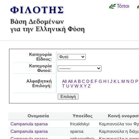
Τόποι
Κατηγορία
Είδους:
Κατηγορία
Φυτού:
Αλφαβητική
All
All
A
B
C
D
E
F
G
H
I
J
K
L
M
N
O
P
Επιλογή:
T
U
V
W
X
Y
Z
Ονομασία
Υποείδος
Κοινή ονομασ
Campanula sparsa
fricaldskyi
Καμπανούλα του Φρ
Campanula sparsa
sparsa
Καμπανούλα η διάχ
Campanula sparsa
sphaerothrix
Καμπανούλα η σφαι