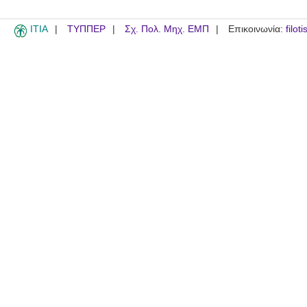
ITIA
ΤΥΠΠΕΡ
Σχ. Πολ. Μηχ. ΕΜΠ
Επικοινωνία:
filot