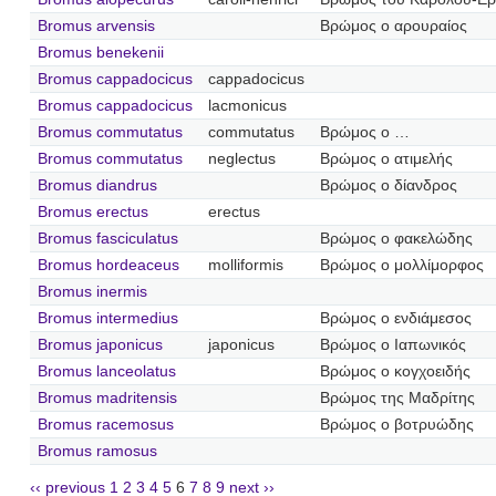
Bromus arvensis
Βρώμος ο αρουραίος
Bromus benekenii
Bromus cappadocicus
cappadocicus
Bromus cappadocicus
lacmonicus
Bromus commutatus
commutatus
Βρώμος ο …
Bromus commutatus
neglectus
Βρώμος ο ατιμελής
Bromus diandrus
Βρώμος ο δίανδρος
Bromus erectus
erectus
Bromus fasciculatus
Βρώμος ο φακελώδης
Bromus hordeaceus
molliformis
Βρώμος ο μολλίμορφος
Bromus inermis
Bromus intermedius
Βρώμος ο ενδιάμεσος
Bromus japonicus
japonicus
Βρώμος ο Ιαπωνικός
Bromus lanceolatus
Βρώμος ο κογχοειδής
Bromus madritensis
Βρώμος της Μαδρίτης
Bromus racemosus
Βρώμος ο βοτρυώδης
Bromus ramosus
‹‹ previous
1
2
3
4
5
6
7
8
9
next ››