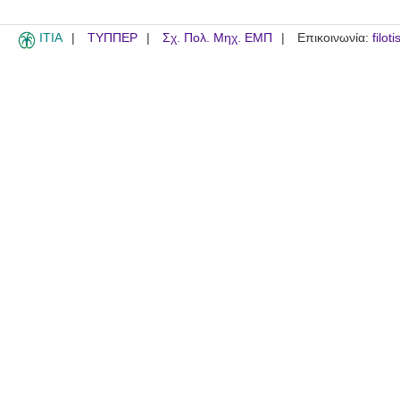
ITIA
ΤΥΠΠΕΡ
Σχ. Πολ. Μηχ. ΕΜΠ
Επικοινωνία:
filot