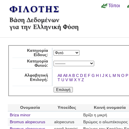
Τόποι
Κατηγορία
Είδους:
Κατηγορία
Φυτού:
Αλφαβητική
All
All
A
B
C
D
E
F
G
H
I
J
K
L
M
N
O
P
Επιλογή:
T
U
V
W
X
Y
Z
Ονομασία
Υποείδος
Κοινή ονομασία
Briza minor
Βρίζα η μικρή
Bromus alopecurus
alopecurus
Βρώμος ο αλωπέκουρος
Bromus alopecurus
caroli-henrici
Βρώμος του Καρόλου-Ερ