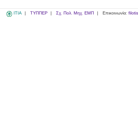
ITIA
ΤΥΠΠΕΡ
Σχ. Πολ. Μηχ. ΕΜΠ
Επικοινωνία:
filot