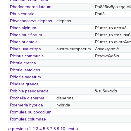
Rhododendron luteum
Ροδόδενδρο της Μυ
Rhus coriaria
Ρούδι
Rhynchocorys elephas
elephas
Ribes alpinum
Ρίμπες το αλπικό
Ribes multiflorum
Ρίμπες το πολυανθ
Ribes orientale
Ρίμπες το ανατολικ
Ribes uva-crispa
austro-europaeum
Λαγοκερασιά
Ricinus communis
Ρετσινολαδιά
Ricotia cretica
Ricotia isatoides
Ridolfia segetum
Rindera graeca
Robinia pseudacacia
Ψευδακακία
Rochelia disperma
disperma
Roemeria hybrida
hybrida
Romulea bulbocodium
Romulea columnae
‹‹ previous
1
2
3
4
5
6
7
8
9
10
next ››