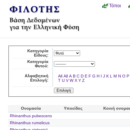
Τόποι
Κατηγορία
Είδους:
Κατηγορία
Φυτού:
Αλφαβητική
All
All
A
B
C
D
E
F
G
H
I
J
K
L
M
N
O
P
Επιλογή:
T
U
V
W
X
Y
Z
Ονομασία
Υποείδος
Κοινή ονομα
Rhinanthus pubescens
Rhinanthus rumelicus
Rhinanthus sintenisii