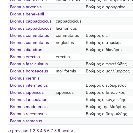
Bromus arvensis
Βρώμος ο αρουραίος
Bromus benekenii
Bromus cappadocicus
cappadocicus
Bromus cappadocicus
lacmonicus
Bromus commutatus
commutatus
Βρώμος ο …
Bromus commutatus
neglectus
Βρώμος ο ατιμελής
Bromus diandrus
Βρώμος ο δίανδρος
Bromus erectus
erectus
Bromus fasciculatus
Βρώμος ο φακελώδης
Bromus hordeaceus
molliformis
Βρώμος ο μολλίμορφος
Bromus inermis
Bromus intermedius
Βρώμος ο ενδιάμεσος
Bromus japonicus
japonicus
Βρώμος ο Ιαπωνικός
Bromus lanceolatus
Βρώμος ο κογχοειδής
Bromus madritensis
Βρώμος της Μαδρίτης
Bromus racemosus
Βρώμος ο βοτρυώδης
Bromus ramosus
‹‹ previous
1
2
3
4
5
6
7
8
9
next ››