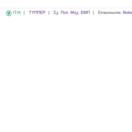
ITIA
ΤΥΠΠΕΡ
Σχ. Πολ. Μηχ. ΕΜΠ
Επικοινωνία:
filot