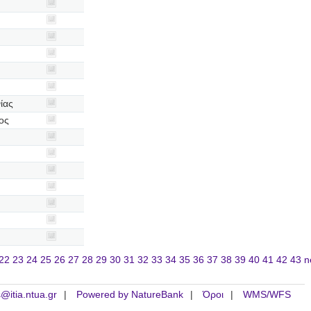
ίας
ος
22
23
24
25
26
27
28
29
30
31
32
33
34
35
36
37
38
39
40
41
42
43
n
is@itia.ntua.gr
Powered by NatureBank
Όροι
WMS/WFS