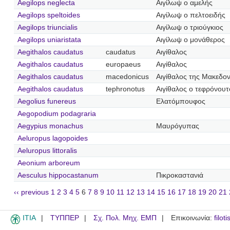
Aegilops neglecta
Αιγίλωψ ο αμελής
Aegilops speltoides
Αιγίλωψ ο πελτοειδής
Aegilops triuncialis
Αιγίλωψ ο τριούγκιος
Aegilops uniaristata
Αιγίλωψ ο μονάθερος
Aegithalos caudatus
caudatus
Αιγίθαλος
Aegithalos caudatus
europaeus
Αιγίθαλος
Aegithalos caudatus
macedonicus
Αιγίθαλος της Μακεδον
Aegithalos caudatus
tephronotus
Αιγίθαλος ο τεφρόνουτ
Aegolius funereus
Ελατόμπουφος
Aegopodium podagraria
Aegypius monachus
Μαυρόγυπας
Aeluropus lagopoides
Aeluropus littoralis
Aeonium arboreum
Aesculus hippocastanum
Πικροκαστανιά
‹‹ previous
1
2
3
4
5
6
7
8
9
10
11
12
13
14
15
16
17
18
19
20
21
ITIA
ΤΥΠΠΕΡ
Σχ. Πολ. Μηχ. ΕΜΠ
Επικοινωνία:
filot