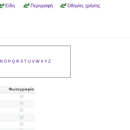
Είδη
Περιγραφή
Οδηγίες χρήσης
N
O
P
Q
R
S
T
U
V
W
X
Y
Z
Φωτογραφία