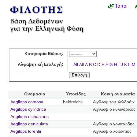
Τόποι
Κατηγορία Είδους:
Αλφαβητική Επιλογή:
All
All
A
B
C
D
E
F
G
H
I
J
K
L
M
Ονομασία
Υποείδος
Κοινή ονομασία
Aegilops comosa
heldreichii
Αιγίλωψ του Χελδράιχ
Aegilops cylindrica
Αιγίλωψ ο κυλινδρικός
Aegilops dichasians
Aegilops geniculata
Αιγίλωψ ο γονατώδης
Aegilops lorentii
Αιγίλωψ ο λορέντιος