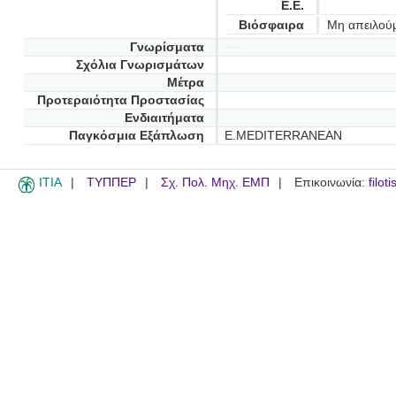
Ε.Ε.
Βιόσφαιρα
Μη απειλού
Γνωρίσματα
Σχόλια Γνωρισμάτων
Μέτρα
Προτεραιότητα Προστασίας
Ενδιαιτήματα
Παγκόσμια Εξάπλωση
E.MEDITERRANEAN
ITIA
ΤΥΠΠΕΡ
Σχ. Πολ. Μηχ. ΕΜΠ
Επικοινωνία:
filot