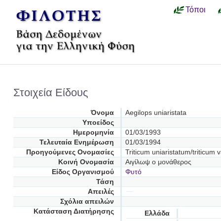
Τόποι
Στοιχεία Είδους
Όνομα
Aegilops uniaristata
Υποείδος
Ημερομηνία
01/03/1993
Τελευταία Ενημέρωση
01/03/1994
Προηγούμενες Oνομασίες
Triticum uniaristatum/triticum v
Κοινή Ονομασία
Αιγίλωψ ο μονάθερος
Είδος Οργανισμού
Φυτό
Τάση
Απειλές
Σχόλια απειλών
Κατάσταση Διατήρησης
Ελλάδα