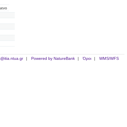
μενο
is@itia.ntua.gr
Powered by NatureBank
Όροι
WMS/WFS