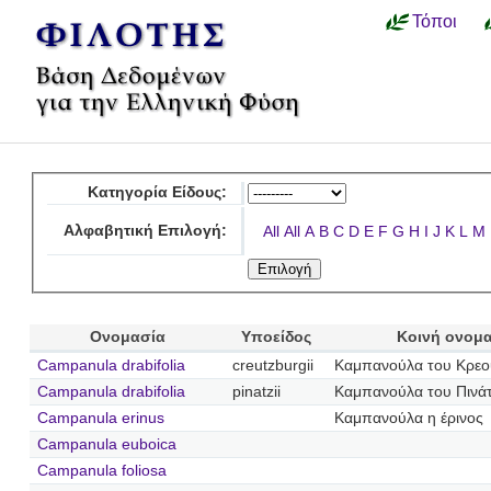
Τόποι
Κατηγορία Είδους:
Αλφαβητική Επιλογή:
All
All
A
B
C
D
E
F
G
H
I
J
K
L
M
Ονομασία
Υποείδος
Κοινή ονομ
Campanula drabifolia
creutzburgii
Καμπανούλα του Κρεο
Campanula drabifolia
pinatzii
Καμπανούλα του Πινά
Campanula erinus
Καμπανούλα η έρινος
Campanula euboica
Campanula foliosa