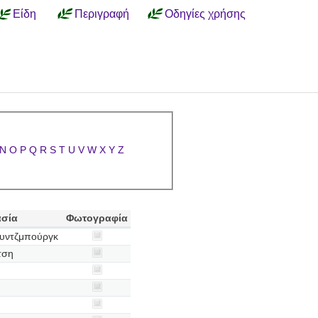
Είδη
Περιγραφή
Οδηγίες χρήσης
N
O
P
Q
R
S
T
U
V
W
X
Y
Z
ασία
Φωτογραφία
υντζμπούργκ
τση