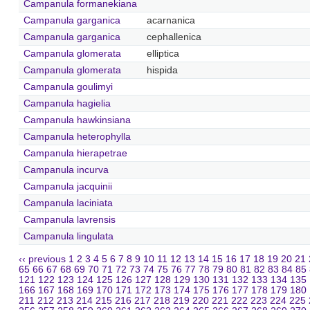
Campanula formanekiana
Campanula garganica
acarnanica
Campanula garganica
cephallenica
Campanula glomerata
elliptica
Campanula glomerata
hispida
Campanula goulimyi
Campanula hagielia
Campanula hawkinsiana
Campanula heterophylla
Campanula hierapetrae
Campanula incurva
Campanula jacquinii
Campanula laciniata
Campanula lavrensis
Campanula lingulata
‹‹ previous
1
2
3
4
5
6
7
8
9
10
11
12
13
14
15
16
17
18
19
20
21
65
66
67
68
69
70
71
72
73
74
75
76
77
78
79
80
81
82
83
84
85
121
122
123
124
125
126
127
128
129
130
131
132
133
134
135
166
167
168
169
170
171
172
173
174
175
176
177
178
179
180
211
212
213
214
215
216
217
218
219
220
221
222
223
224
225