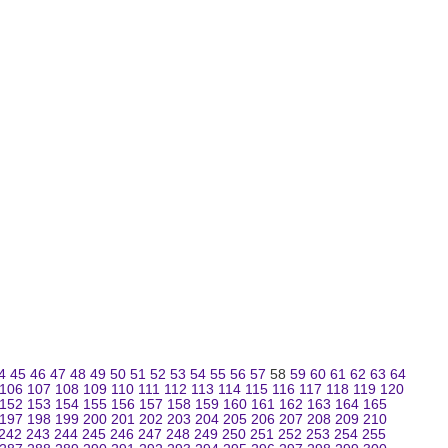
4
45
46
47
48
49
50
51
52
53
54
55
56
57
58
59
60
61
62
63
64
106
107
108
109
110
111
112
113
114
115
116
117
118
119
120
152
153
154
155
156
157
158
159
160
161
162
163
164
165
197
198
199
200
201
202
203
204
205
206
207
208
209
210
242
243
244
245
246
247
248
249
250
251
252
253
254
255