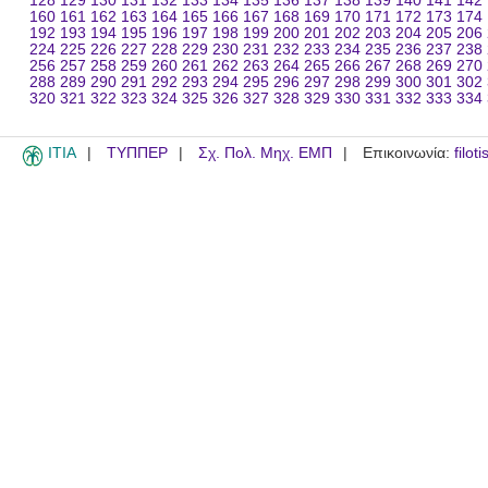
128
129
130
131
132
133
134
135
136
137
138
139
140
141
142
160
161
162
163
164
165
166
167
168
169
170
171
172
173
174
192
193
194
195
196
197
198
199
200
201
202
203
204
205
206
224
225
226
227
228
229
230
231
232
233
234
235
236
237
238
256
257
258
259
260
261
262
263
264
265
266
267
268
269
270
288
289
290
291
292
293
294
295
296
297
298
299
300
301
302
320
321
322
323
324
325
326
327
328
329
330
331
332
333
334
ITIA
ΤΥΠΠΕΡ
Σχ. Πολ. Μηχ. ΕΜΠ
Επικοινωνία:
filot