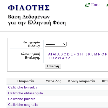
Τόποι
Κατηγορία
Είδους:
Αλφαβητική
All
All
A
B
C
D
E
F
G
H
I
J
K
L
M
N
O
P
Επιλογή:
T
U
V
W
X
Y
Z
Ονομασία
Υποείδος
Κοινή ονομασία
Φω
Callitriche lenisulca
Callitriche obtusangula
Callitriche pulchra
Callitriche stagnalis