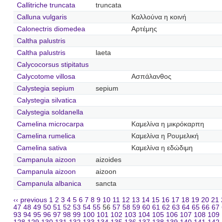
Callitriche truncata
truncata
Calluna vulgaris
Καλλούνα η κοινή
Calonectris diomedea
Αρτέμης
Caltha palustris
Caltha palustris
laeta
Calycocorsus stipitatus
Calycotome villosa
Ασπάλανθος
Calystegia sepium
sepium
Calystegia silvatica
Calystegia soldanella
Camelina microcarpa
Καμελίνα η μικρόκαρπη
Camelina rumelica
Καμελίνα η Ρουμελική
Camelina sativa
Καμελίνα η εδώδιμη
Campanula aizoon
aizoides
Campanula aizoon
aizoon
Campanula albanica
sancta
‹‹ previous
1
2
3
4
5
6
7
8
9
10
11
12
13
14
15
16
17
18
19
20
21
47
48
49
50
51
52
53
54
55
56
57
58
59
60
61
62
63
64
65
66
67
93
94
95
96
97
98
99
100
101
102
103
104
105
106
107
108
109