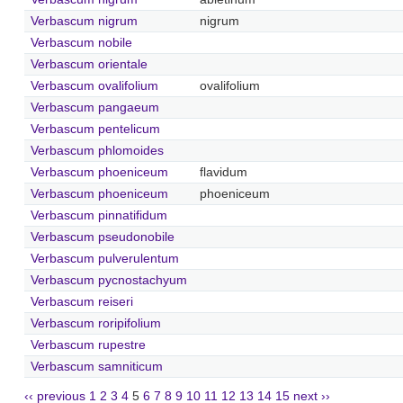
Verbascum nigrum
nigrum
Verbascum nobile
Verbascum orientale
Verbascum ovalifolium
ovalifolium
Verbascum pangaeum
Verbascum pentelicum
Verbascum phlomoides
Verbascum phoeniceum
flavidum
Verbascum phoeniceum
phoeniceum
Verbascum pinnatifidum
Verbascum pseudonobile
Verbascum pulverulentum
Verbascum pycnostachyum
Verbascum reiseri
Verbascum roripifolium
Verbascum rupestre
Verbascum samniticum
‹‹ previous
1
2
3
4
5
6
7
8
9
10
11
12
13
14
15
next ››