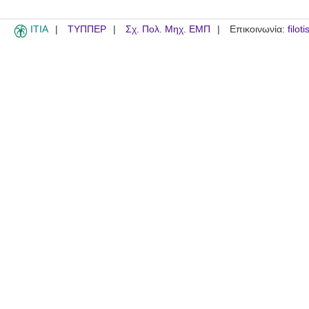
ITIA
ΤΥΠΠΕΡ
Σχ. Πολ. Μηχ. ΕΜΠ
Επικοινωνία:
filot