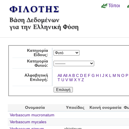
Τόποι
Κατηγορία
Είδους:
Κατηγορία
Φυτού:
Αλφαβητική
All
All
A
B
C
D
E
F
G
H
I
J
K
L
M
N
O
P
Επιλογή:
T
U
V
W
X
Y
Z
Ονομασία
Υποείδος
Κοινή ονομασία
Φω
Verbascum mucronatum
Verbascum mycales
Verbascum nigrum
abietinum