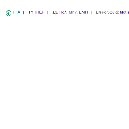
ITIA
ΤΥΠΠΕΡ
Σχ. Πολ. Μηχ. ΕΜΠ
Επικοινωνία:
filot