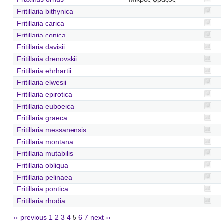
Fritillaria bithynica
Fritillaria carica
Fritillaria conica
Fritillaria davisii
Fritillaria drenovskii
Fritillaria ehrhartii
Fritillaria elwesii
Fritillaria epirotica
Fritillaria euboeica
Fritillaria graeca
Fritillaria messanensis
Fritillaria montana
Fritillaria mutabilis
Fritillaria obliqua
Fritillaria pelinaea
Fritillaria pontica
Fritillaria rhodia
‹‹ previous
1
2
3
4
5
6
7
next ››