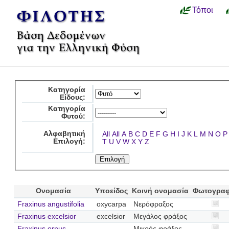
Τόποι
Κατηγορία
Είδους:
Κατηγορία
Φυτού:
Αλφαβητική
All
All
A
B
C
D
E
F
G
H
I
J
K
L
M
N
O
P
Επιλογή:
T
U
V
W
X
Y
Z
Ονομασία
Υποείδος
Κοινή ονομασία
Φωτογραφ
Fraxinus angustifolia
oxycarpa
Νερόφραξος
Fraxinus excelsior
excelsior
Μεγάλος φράξος
Fraxinus ornus
Μικρός φράξος