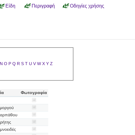
Είδη
Περιγραφή
Οδηγίες χρήσης
N
O
P
Q
R
S
T
U
V
W
X
Y
Z
ία
Φωτογραφία
Αμοργού
Καρπάθου
Κρήτης
μνοειδές