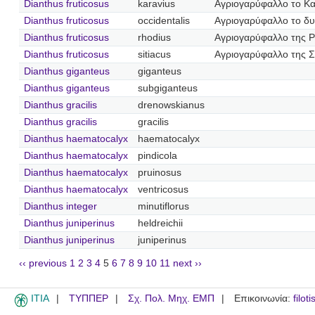
Dianthus fruticosus
karavius
Αγριογαρύφαλλο το Κ
Dianthus fruticosus
occidentalis
Αγριογαρύφαλλο το δυ
Dianthus fruticosus
rhodius
Αγριογαρύφαλλο της 
Dianthus fruticosus
sitiacus
Αγριογαρύφαλλο της Σι
Dianthus giganteus
giganteus
Dianthus giganteus
subgiganteus
Dianthus gracilis
drenowskianus
Dianthus gracilis
gracilis
Dianthus haematocalyx
haematocalyx
Dianthus haematocalyx
pindicola
Dianthus haematocalyx
pruinosus
Dianthus haematocalyx
ventricosus
Dianthus integer
minutiflorus
Dianthus juniperinus
heldreichii
Dianthus juniperinus
juniperinus
‹‹ previous
1
2
3
4
5
6
7
8
9
10
11
next ››
ITIA
ΤΥΠΠΕΡ
Σχ. Πολ. Μηχ. ΕΜΠ
Επικοινωνία:
filot