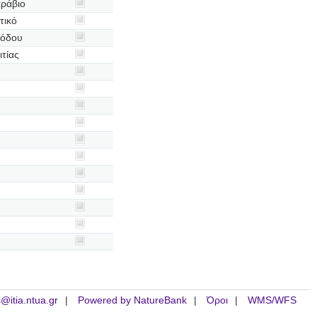
αράβιο
τικό
Ρόδου
τίας
is@itia.ntua.gr
Powered by NatureBank
Όροι
WMS/WFS