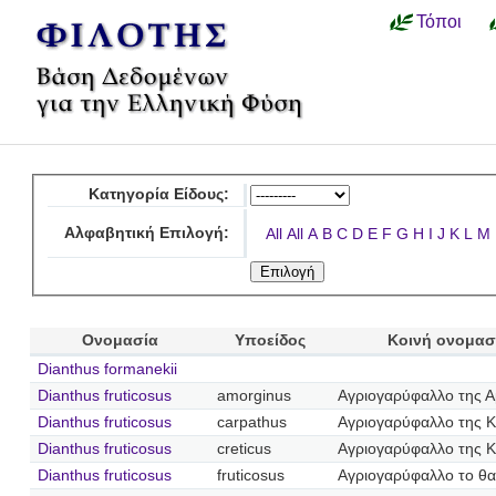
Τόποι
Κατηγορία Είδους:
Αλφαβητική Επιλογή:
All
All
A
B
C
D
E
F
G
H
I
J
K
L
M
Ονομασία
Υποείδος
Κοινή ονομασ
Dianthus formanekii
Dianthus fruticosus
amorginus
Αγριογαρύφαλλο της 
Dianthus fruticosus
carpathus
Αγριογαρύφαλλο της 
Dianthus fruticosus
creticus
Αγριογαρύφαλλο της 
Dianthus fruticosus
fruticosus
Αγριογαρύφαλλο το θα