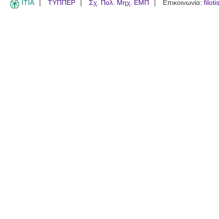
ITIA
ΤΥΠΠΕΡ
Σχ. Πολ. Μηχ. ΕΜΠ
Επικοινωνία:
filot