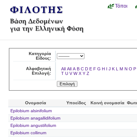
Τόποι
Κατηγορία
Είδους:
Αλφαβητική
All
All
A
B
C
D
E
F
G
H
I
J
K
L
M
N
O
P
Επιλογή:
T
U
V
W
X
Y
Z
Ονομασία
Υποείδος
Κοινή ονομασία
Φωτ
Epilobium alsinifolium
Epilobium anagallidifolium
Epilobium angustifolium
Epilobium collinum