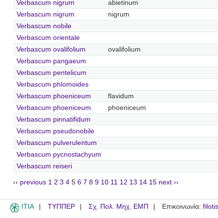
Verbascum nigrum
abietinum
Verbascum nigrum
nigrum
Verbascum nobile
Verbascum orientale
Verbascum ovalifolium
ovalifolium
Verbascum pangaeum
Verbascum pentelicum
Verbascum phlomoides
Verbascum phoeniceum
flavidum
Verbascum phoeniceum
phoeniceum
Verbascum pinnatifidum
Verbascum pseudonobile
Verbascum pulverulentum
Verbascum pycnostachyum
Verbascum reiseri
‹‹ previous
1
2
3
4
5
6
7
8
9
10
11
12
13
14
15
next ››
ITIA
ΤΥΠΠΕΡ
Σχ. Πολ. Μηχ. ΕΜΠ
Επικοινωνία:
filot