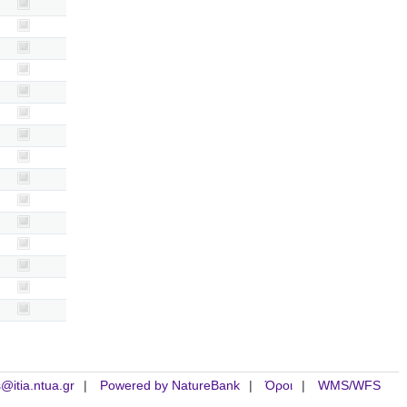
is@itia.ntua.gr
Powered by NatureBank
Όροι
WMS/WFS