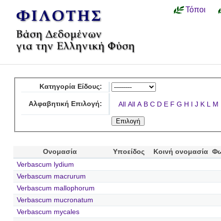
Τόποι
Κατηγορία Είδους:
Αλφαβητική Επιλογή:
All
All
A
B
C
D
E
F
G
H
I
J
K
L
M
Ονομασία
Υποείδος
Κοινή ονομασία
Φω
Verbascum lydium
Verbascum macrurum
Verbascum mallophorum
Verbascum mucronatum
Verbascum mycales