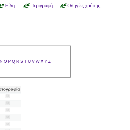
Είδη
Περιγραφή
Οδηγίες χρήσης
N
O
P
Q
R
S
T
U
V
W
X
Y
Z
τογραφία