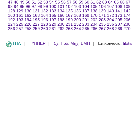
47
48
49
50
51
52
53
54
55
56
57
58
59
60
61
62
63
64
65
66
67
93
94
95
96
97
98
99
100
101
102
103
104
105
106
107
108
109
128
129
130
131
132
133
134
135
136
137
138
139
140
141
142
160
161
162
163
164
165
166
167
168
169
170
171
172
173
174
192
193
194
195
196
197
198
199
200
201
202
203
204
205
206
224
225
226
227
228
229
230
231
232
233
234
235
236
237
238
256
257
258
259
260
261
262
263
264
265
266
267
268
269
270
ITIA
ΤΥΠΠΕΡ
Σχ. Πολ. Μηχ. ΕΜΠ
Επικοινωνία:
filot