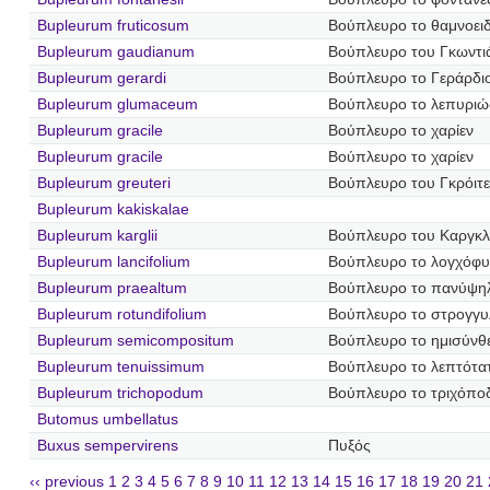
Bupleurum fruticosum
Βούπλευρο το θαμνοει
Bupleurum gaudianum
Βούπλευρο του Γκωντι
Bupleurum gerardi
Βούπλευρο το Γεράρδι
Bupleurum glumaceum
Βούπλευρο το λεπυριώ
Bupleurum gracile
Βούπλευρο το χαρίεν
Bupleurum gracile
Βούπλευρο το χαρίεν
Bupleurum greuteri
Βούπλευρο του Γκρόιτ
Bupleurum kakiskalae
Bupleurum karglii
Βούπλευρο του Καργκλ
Bupleurum lancifolium
Βούπλευρο το λογχόφυ
Bupleurum praealtum
Βούπλευρο το πανύψη
Bupleurum rotundifolium
Βούπλευρο το στρογγ
Bupleurum semicompositum
Βούπλευρο το ημισύνθ
Bupleurum tenuissimum
Βούπλευρο το λεπτότα
Bupleurum trichopodum
Βούπλευρο το τριχόπο
Butomus umbellatus
Buxus sempervirens
Πυξός
‹‹ previous
1
2
3
4
5
6
7
8
9
10
11
12
13
14
15
16
17
18
19
20
21