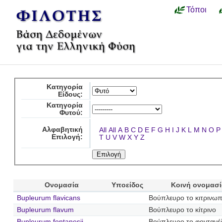
Τόποι
Κατηγορία
Είδους:
Κατηγορία
Φυτού:
Αλφαβητική
All
All
A
B
C
D
E
F
G
H
I
J
K
L
M
N
O
P
Επιλογή:
T
U
V
W
X
Y
Z
Ονομασία
Υποείδος
Κοινή ονομασ
Bupleurum flavicans
Βούπλευρο το κιτρινω
Bupleurum flavum
Βούπλευρο το κίτρινο
Bupleurum fontanesii
Βούπλευρο το φοντανέζ