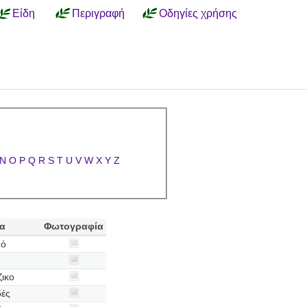
Είδη
Περιγραφή
Οδηγίες χρήσης
N
O
P
Q
R
S
T
U
V
W
X
Y
Z
ία
Φωτογραφία
πό
ικο
δές