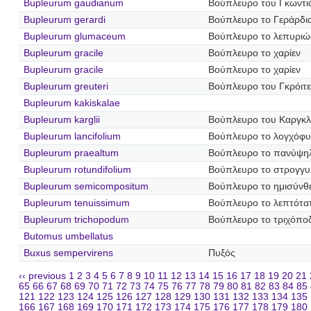
Bupleurum gaudianum
Βούπλευρο του Γκωντι
Bupleurum gerardi
Βούπλευρο το Γεράρδι
Bupleurum glumaceum
Βούπλευρο το λεπυριώ
Bupleurum gracile
Βούπλευρο το χαρίεν
Bupleurum gracile
Βούπλευρο το χαρίεν
Bupleurum greuteri
Βούπλευρο του Γκρόιτ
Bupleurum kakiskalae
Bupleurum karglii
Βούπλευρο του Καργκλ
Bupleurum lancifolium
Βούπλευρο το λογχόφυ
Bupleurum praealtum
Βούπλευρο το πανύψη
Bupleurum rotundifolium
Βούπλευρο το στρογγ
Bupleurum semicompositum
Βούπλευρο το ημισύνθ
Bupleurum tenuissimum
Βούπλευρο το λεπτότα
Bupleurum trichopodum
Βούπλευρο το τριχόπο
Butomus umbellatus
Buxus sempervirens
Πυξός
‹‹ previous
1
2
3
4
5
6
7
8
9
10
11
12
13
14
15
16
17
18
19
20
21
65
66
67
68
69
70
71
72
73
74
75
76
77
78
79
80
81
82
83
84
85
121
122
123
124
125
126
127
128
129
130
131
132
133
134
135
166
167
168
169
170
171
172
173
174
175
176
177
178
179
180