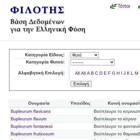
Τόποι
Κατηγορία Είδους:
Κατηγορία Φυτού:
Αλφαβητική Επιλογή:
All
All
A
B
C
D
E
F
G
H
I
J
K
L
M
Ονομασία
Υποείδος
Κοινή ονομασ
Bupleurum flavicans
Βούπλευρο το κιτρινω
Bupleurum flavum
Βούπλευρο το κίτρινο
Bupleurum fontanesii
Βούπλευρο το φοντανέζ
Bupleurum fruticosum
Βούπλευρο το θαμνοει