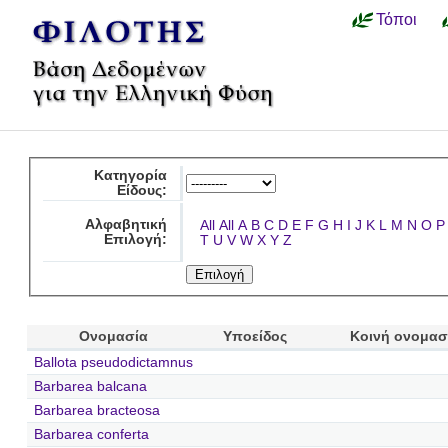
Τόποι
Κατηγορία
Είδους:
Αλφαβητική
All
All
A
B
C
D
E
F
G
H
I
J
K
L
M
N
O
P
Επιλογή:
T
U
V
W
X
Y
Z
Ονομασία
Υποείδος
Κοινή ονομασ
Ballota pseudodictamnus
Barbarea balcana
Barbarea bracteosa
Barbarea conferta