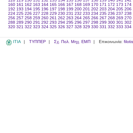
128
129
130
131
132
133
134
135
136
137
138
139
140
141
142
160
161
162
163
164
165
166
167
168
169
170
171
172
173
174
192
193
194
195
196
197
198
199
200
201
202
203
204
205
206
224
225
226
227
228
229
230
231
232
233
234
235
236
237
238
256
257
258
259
260
261
262
263
264
265
266
267
268
269
270
288
289
290
291
292
293
294
295
296
297
298
299
300
301
302
320
321
322
323
324
325
326
327
328
329
330
331
332
333
334
ITIA
ΤΥΠΠΕΡ
Σχ. Πολ. Μηχ. ΕΜΠ
Επικοινωνία:
filot