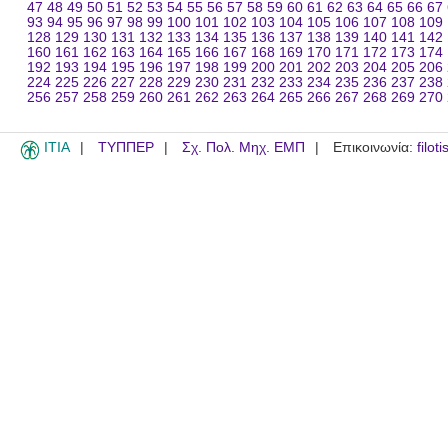
47
48
49
50
51
52
53
54
55
56
57
58
59
60
61
62
63
64
65
66
67
93
94
95
96
97
98
99
100
101
102
103
104
105
106
107
108
109
128
129
130
131
132
133
134
135
136
137
138
139
140
141
142
160
161
162
163
164
165
166
167
168
169
170
171
172
173
174
192
193
194
195
196
197
198
199
200
201
202
203
204
205
206
224
225
226
227
228
229
230
231
232
233
234
235
236
237
238
256
257
258
259
260
261
262
263
264
265
266
267
268
269
270
ITIA
ΤΥΠΠΕΡ
Σχ. Πολ. Μηχ. ΕΜΠ
Επικοινωνία:
filot