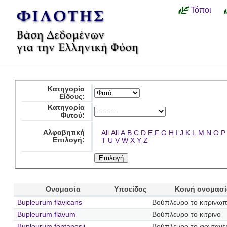
Τόποι
Κατηγορία
Είδους:
Κατηγορία
Φυτού:
Αλφαβητική
All
All
A
B
C
D
E
F
G
H
I
J
K
L
M
N
O
P
Επιλογή:
T
U
V
W
X
Y
Z
Ονομασία
Υποείδος
Κοινή ονομασ
Bupleurum flavicans
Βούπλευρο το κιτρινω
Bupleurum flavum
Βούπλευρο το κίτρινο
Bupleurum fontanesii
Βούπλευρο το φοντανέζ