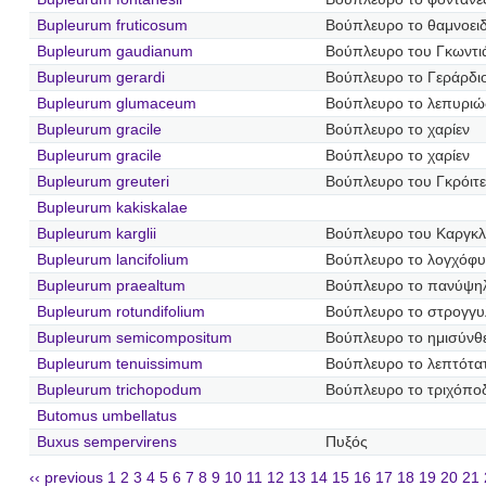
Bupleurum fruticosum
Βούπλευρο το θαμνοει
Bupleurum gaudianum
Βούπλευρο του Γκωντι
Bupleurum gerardi
Βούπλευρο το Γεράρδι
Bupleurum glumaceum
Βούπλευρο το λεπυριώ
Bupleurum gracile
Βούπλευρο το χαρίεν
Bupleurum gracile
Βούπλευρο το χαρίεν
Bupleurum greuteri
Βούπλευρο του Γκρόιτ
Bupleurum kakiskalae
Bupleurum karglii
Βούπλευρο του Καργκλ
Bupleurum lancifolium
Βούπλευρο το λογχόφυ
Bupleurum praealtum
Βούπλευρο το πανύψη
Bupleurum rotundifolium
Βούπλευρο το στρογγ
Bupleurum semicompositum
Βούπλευρο το ημισύνθ
Bupleurum tenuissimum
Βούπλευρο το λεπτότα
Bupleurum trichopodum
Βούπλευρο το τριχόπο
Butomus umbellatus
Buxus sempervirens
Πυξός
‹‹ previous
1
2
3
4
5
6
7
8
9
10
11
12
13
14
15
16
17
18
19
20
21