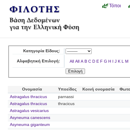
Τόποι
Κατηγορία Είδους:
Αλφαβητική Επιλογή:
All
All
A
B
C
D
E
F
G
H
I
J
K
L
M
Ονομασία
Υποείδος
Κοινή ονομασία
Φωτο
Astragalus thracicus
parnassi
Astragalus thracicus
thracicus
Astragalus vesicarius
Asyneuma canescens
Asyneuma giganteum