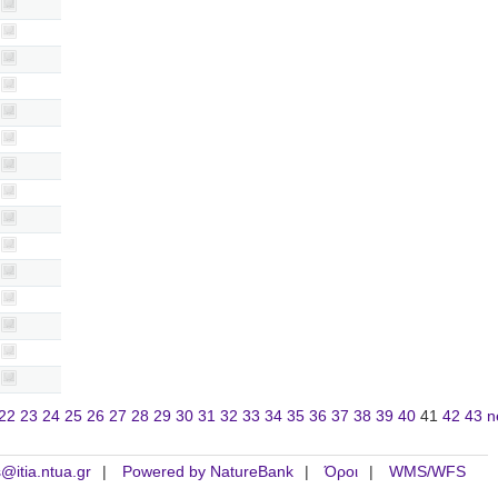
22
23
24
25
26
27
28
29
30
31
32
33
34
35
36
37
38
39
40
41
42
43
n
is@itia.ntua.gr
Powered by NatureBank
Όροι
WMS/WFS