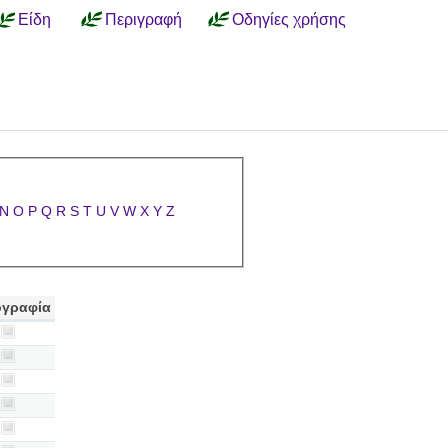
Είδη
Περιγραφή
Οδηγίες χρήσης
N
O
P
Q
R
S
T
U
V
W
X
Y
Z
γραφία