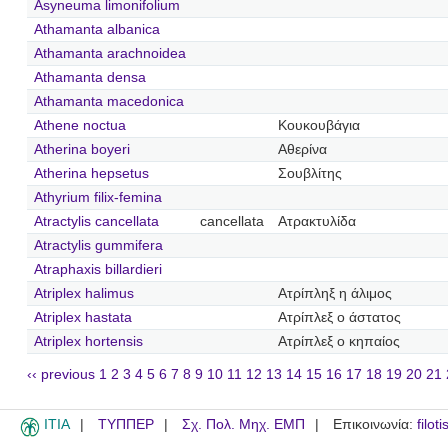
Asyneuma limonifolium
Athamanta albanica
Athamanta arachnoidea
Athamanta densa
Athamanta macedonica
Athene noctua
Κουκουβάγια
Atherina boyeri
Αθερίνα
Atherina hepsetus
Σουβλίτης
Athyrium filix-femina
Atractylis cancellata
cancellata
Ατρακτυλίδα
Atractylis gummifera
Atraphaxis billardieri
Atriplex halimus
Ατρίπληξ η άλιμος
Atriplex hastata
Ατρίπλεξ ο άστατος
Atriplex hortensis
Ατρίπλεξ ο κηπαίος
‹‹ previous
1
2
3
4
5
6
7
8
9
10
11
12
13
14
15
16
17
18
19
20
21
ITIA
ΤΥΠΠΕΡ
Σχ. Πολ. Μηχ. ΕΜΠ
Επικοινωνία:
filot