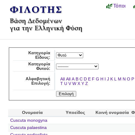
Τόποι
Κατηγορία
Είδους:
Κατηγορία
Φυτού:
Αλφαβητική
All
All
A
B
C
D
E
F
G
H
I
J
K
L
M
N
O
P
Επιλογή:
T
U
V
W
X
Y
Z
Ονομασία
Υποείδος
Κοινή ονομασία
Φ
Cuscuta monogyna
Cuscuta palaestina
Cuscuta pedicellata