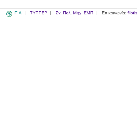
ITIA
ΤΥΠΠΕΡ
Σχ. Πολ. Μηχ. ΕΜΠ
Επικοινωνία:
filot