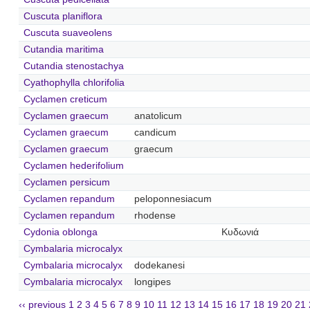
Cuscuta planiflora
Cuscuta suaveolens
Cutandia maritima
Cutandia stenostachya
Cyathophylla chlorifolia
Cyclamen creticum
Cyclamen graecum
anatolicum
Cyclamen graecum
candicum
Cyclamen graecum
graecum
Cyclamen hederifolium
Cyclamen persicum
Cyclamen repandum
peloponnesiacum
Cyclamen repandum
rhodense
Cydonia oblonga
Κυδωνιά
Cymbalaria microcalyx
Cymbalaria microcalyx
dodekanesi
Cymbalaria microcalyx
longipes
‹‹ previous
1
2
3
4
5
6
7
8
9
10
11
12
13
14
15
16
17
18
19
20
21