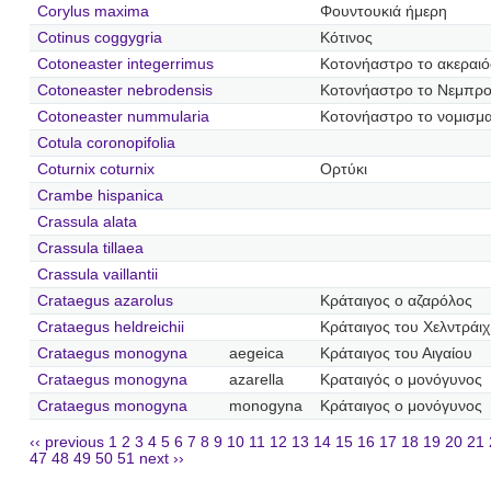
Corylus maxima
Φουντουκιά ήμερη
Cotinus coggygria
Κότινος
Cotoneaster integerrimus
Κοτονήαστρο το ακεραι
Cotoneaster nebrodensis
Κοτονήαστρο το Νεμπρο
Cotoneaster nummularia
Κοτονήαστρο το νομισμα
Cotula coronopifolia
Coturnix coturnix
Ορτύκι
Crambe hispanica
Crassula alata
Crassula tillaea
Crassula vaillantii
Crataegus azarolus
Κράταιγος ο αζαρόλος
Crataegus heldreichii
Κράταιγος του Χελντράιχ
Crataegus monogyna
aegeica
Κράταιγος του Αιγαίου
Crataegus monogyna
azarella
Κραταιγός ο μονόγυνος
Crataegus monogyna
monogyna
Κράταιγος ο μονόγυνος
‹‹ previous
1
2
3
4
5
6
7
8
9
10
11
12
13
14
15
16
17
18
19
20
21
47
48
49
50
51
next ››