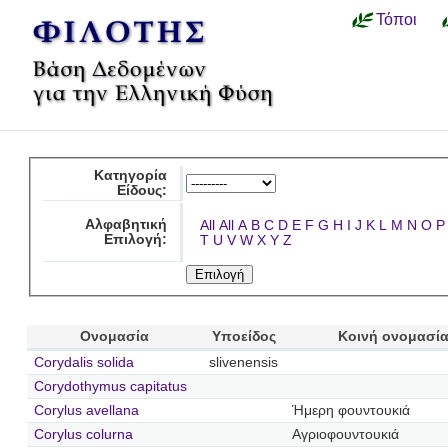
Τόποι
Κατηγορία
Είδους:
Αλφαβητική
All
All
A
B
C
D
E
F
G
H
I
J
K
L
M
N
O
P
Επιλογή:
T
U
V
W
X
Y
Z
Ονομασία
Υποείδος
Κοινή ονομασί
Corydalis solida
slivenensis
Corydothymus capitatus
Corylus avellana
Ήμερη φουντουκιά
Corylus colurna
Αγριοφουντουκιά