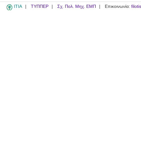
ITIA
ΤΥΠΠΕΡ
Σχ. Πολ. Μηχ. ΕΜΠ
Επικοινωνία:
filot