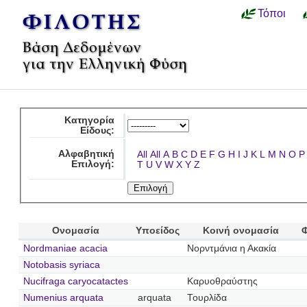
Τόποι
Κατηγορία
Είδους:
Αλφαβητική
All
All
A
B
C
D
E
F
G
H
I
J
K
L
M
N
O
P
Επιλογή:
T
U
V
W
X
Y
Z
Ονομασία
Υποείδος
Κοινή ονομασία
Nordmaniae acacia
Νορντμάνια η Ακακία
Notobasis syriaca
Nucifraga caryocatactes
Καρυοθραύστης
Numenius arquata
arquata
Τουρλίδα