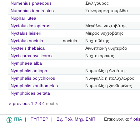
Numenius phaeopus
Σιγλίγουρος
Numenius tenuirostris
Στενόραμφη τουρλίδα
Nuphar lutea
Nyctalus lasiopterus
Μεγάλος νυχτοβάτης
Nyctalus leisleri
Μικρός νυχτοβάτης
Nyctalus noctula
noctula
Νυχτοβάτης
Nycteris thebaica
Αιγυπτιακή νυχτερίδα
Nycticorax nycticorax
Νυχτοκόρακας
Nymphaea alba
Nymphalis antiopa
Νυμφαλίς η Αντιόπη
Nymphalis polychloros
Νυνφαλίς η πολύχλωρος
Nymphalis xanthomelas
Νυμφαλίς η ξανθομέλας
Nymphoides peltata
‹‹ previous
1
2
3
4
next ››
ITIA
ΤΥΠΠΕΡ
Σχ. Πολ. Μηχ. ΕΜΠ
Επικοινωνία:
filot