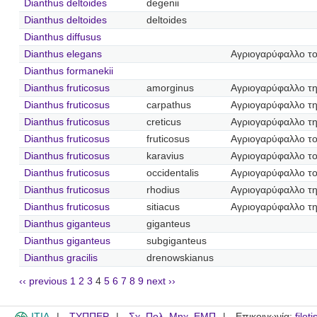
Dianthus deltoides
degenii
Dianthus deltoides
deltoides
Dianthus diffusus
Dianthus elegans
Αγριογαρύφαλλο τ
Dianthus formanekii
Dianthus fruticosus
amorginus
Αγριογαρύφαλλο τ
Dianthus fruticosus
carpathus
Αγριογαρύφαλλο τ
Dianthus fruticosus
creticus
Αγριογαρύφαλλο τ
Dianthus fruticosus
fruticosus
Αγριογαρύφαλλο το
Dianthus fruticosus
karavius
Αγριογαρύφαλλο το
Dianthus fruticosus
occidentalis
Αγριογαρύφαλλο το
Dianthus fruticosus
rhodius
Αγριογαρύφαλλο τ
Dianthus fruticosus
sitiacus
Αγριογαρύφαλλο τη
Dianthus giganteus
giganteus
Dianthus giganteus
subgiganteus
Dianthus gracilis
drenowskianus
‹‹ previous
1
2
3
4
5
6
7
8
9
next ››
ITIA
ΤΥΠΠΕΡ
Σχ. Πολ. Μηχ. ΕΜΠ
Επικοινωνία:
filot