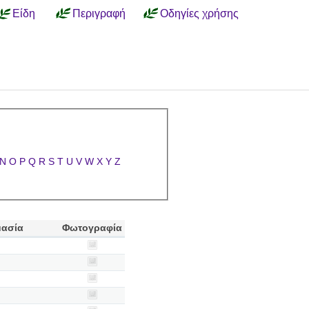
Είδη
Περιγραφή
Οδηγίες χρήσης
N
O
P
Q
R
S
T
U
V
W
X
Y
Z
μασία
Φωτογραφία