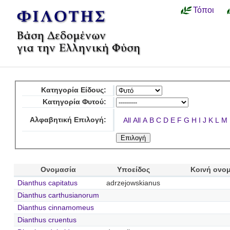
Τόποι
Κατηγορία Είδους:
Κατηγορία Φυτού:
Αλφαβητική Επιλογή:
All
All
A
B
C
D
E
F
G
H
I
J
K
L
M
Ονομασία
Υποείδος
Κοινή ονο
Dianthus capitatus
adrzejowskianus
Dianthus carthusianorum
Dianthus cinnamomeus
Dianthus cruentus