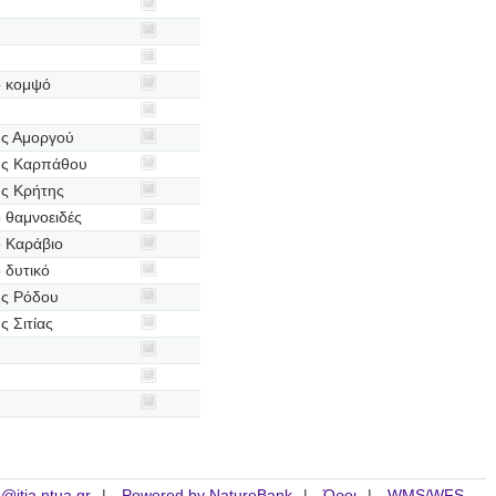
ο κομψό
ης Αμοργού
ης Καρπάθου
ης Κρήτης
 θαμνοειδές
 Καράβιο
 δυτικό
ης Ρόδου
ς Σιτίας
is@itia.ntua.gr
Powered by NatureBank
Όροι
WMS/WFS