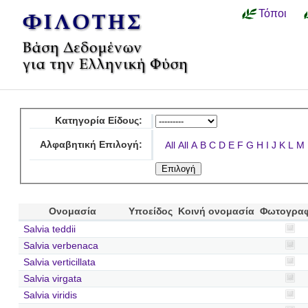
Τόποι
Κατηγορία Είδους:
Αλφαβητική Επιλογή:
All
All
A
B
C
D
E
F
G
H
I
J
K
L
M
Ονομασία
Υποείδος
Κοινή ονομασία
Φωτογραφ
Salvia teddii
Salvia verbenaca
Salvia verticillata
Salvia virgata
Salvia viridis