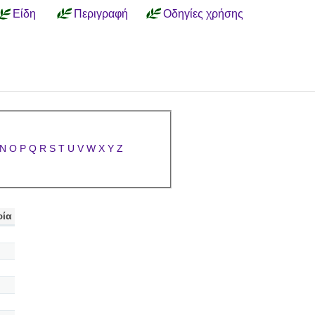
Είδη
Περιγραφή
Οδηγίες χρήσης
N
O
P
Q
R
S
T
U
V
W
X
Y
Z
ία