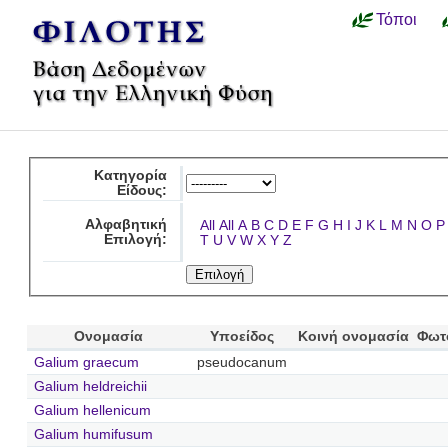
Τόποι
Κατηγορία
Είδους:
Αλφαβητική
All
All
A
B
C
D
E
F
G
H
I
J
K
L
M
N
O
P
Επιλογή:
T
U
V
W
X
Y
Z
Ονομασία
Υποείδος
Κοινή ονομασία
Φωτ
Galium graecum
pseudocanum
Galium heldreichii
Galium hellenicum
Galium humifusum