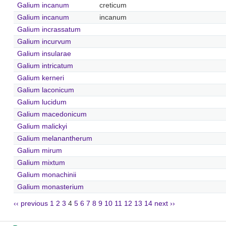
Galium incanum
creticum
Galium incanum
incanum
Galium incrassatum
Galium incurvum
Galium insularae
Galium intricatum
Galium kerneri
Galium laconicum
Galium lucidum
Galium macedonicum
Galium malickyi
Galium melanantherum
Galium mirum
Galium mixtum
Galium monachinii
Galium monasterium
‹‹ previous
1
2
3
4
5
6
7
8
9
10
11
12
13
14
next ››