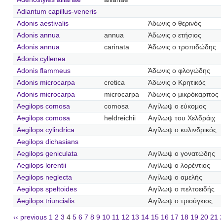
Adiantum capillus-veneris
Adonis aestivalis
Άδωνις ο θερινός
Adonis annua
annua
Άδωνις ο ετήσιος
Adonis annua
carinata
Άδωνις ο τροπιδώδης
Adonis cyllenea
Adonis flammeus
Άδωνις ο φλογώδης
Adonis microcarpa
cretica
Άδωνις ο Κρητικός
Adonis microcarpa
microcarpa
Άδωνις ο μικρόκαρπος
Aegilops comosa
comosa
Αιγίλωψ ο εύκομος
Aegilops comosa
heldreichii
Αιγίλωψ του Χελδράιχ
Aegilops cylindrica
Αιγίλωψ ο κυλινδρικός
Aegilops dichasians
Aegilops geniculata
Αιγίλωψ ο γονατώδης
Aegilops lorentii
Αιγίλωψ ο λορέντιος
Aegilops neglecta
Αιγίλωψ ο αμελής
Aegilops speltoides
Αιγίλωψ ο πελτοειδής
Aegilops triuncialis
Αιγίλωψ ο τριούγκιος
‹‹ previous
1
2
3
4
5
6
7
8
9
10
11
12
13
14
15
16
17
18
19
20
21