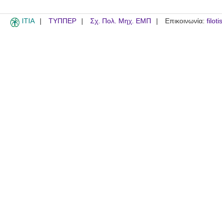
ITIA
ΤΥΠΠΕΡ
Σχ. Πολ. Μηχ. ΕΜΠ
Επικοινωνία:
filot