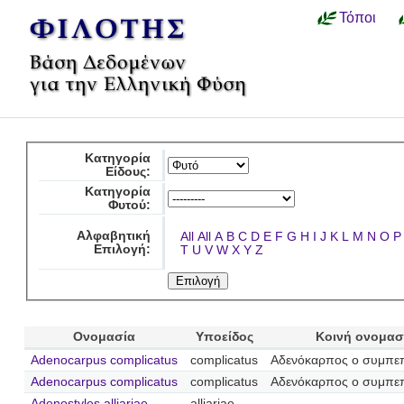
Τόποι
Κατηγορία
Είδους:
Κατηγορία
Φυτού:
Αλφαβητική
All
All
A
B
C
D
E
F
G
H
I
J
K
L
M
N
O
P
Επιλογή:
T
U
V
W
X
Y
Z
Ονομασία
Υποείδος
Κοινή ονομασ
Adenocarpus complicatus
complicatus
Αδενόκαρπος ο συμπε
Adenocarpus complicatus
complicatus
Αδενόκαρπος ο συμπε
Adenostyles alliariae
alliariae