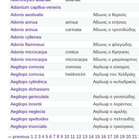
Adiantum capillus-veneris
Adonis aestivalis
Άδωνις ο θερινός
Adonis annua
annua
Άδωνις ο ετήσιος
Adonis annua
carinata
Άδωνις ο τροπιδώδης
Adonis cyllenea
Adonis flammeus
Άδωνις ο φλογώδης
Adonis microcarpa
cretica
Άδωνις ο Κρητικός
Adonis microcarpa
microcarpa
Άδωνις ο μικρόκαρπος
Aegilops comosa
comosa
Αιγίλωψ ο εύκομος
Aegilops comosa
heldreichii
Αιγίλωψ του Χελδράιχ
Aegilops cylindrica
Αιγίλωψ ο κυλινδρικός
Aegilops dichasians
Aegilops geniculata
Αιγίλωψ ο γονατώδης
Aegilops lorentii
Αιγίλωψ ο λορέντιος
Aegilops neglecta
Αιγίλωψ ο αμελής
Aegilops speltoides
Αιγίλωψ ο πελτοειδής
Aegilops triuncialis
Αιγίλωψ ο τριούγκιος
‹‹ previous
1
2
3
4
5
6
7
8
9
10
11
12
13
14
15
16
17
18
19
20
21