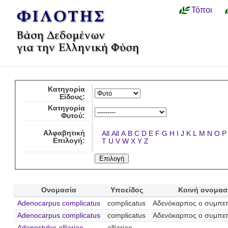
Τόποι
Κατηγορία
Είδους:
Κατηγορία
Φυτού:
Αλφαβητική
All
All
A
B
C
D
E
F
G
H
I
J
K
L
M
N
O
P
Επιλογή:
T
U
V
W
X
Y
Z
Ονομασία
Υποείδος
Κοινή ονομασ
Adenocarpus complicatus
complicatus
Αδενόκαρπος ο συμπε
Adenocarpus complicatus
complicatus
Αδενόκαρπος ο συμπε
Adenostyles alliariae
alliariae