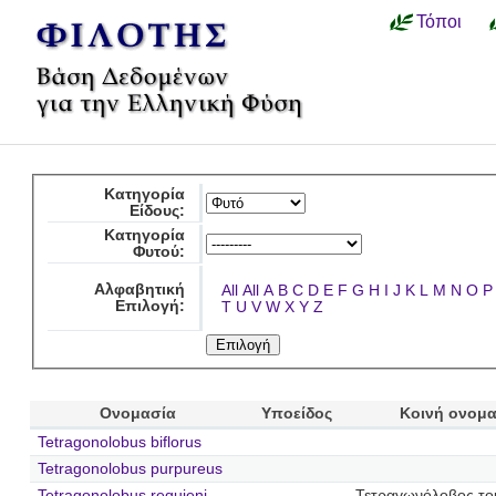
Τόποι
Κατηγορία
Είδους:
Κατηγορία
Φυτού:
Αλφαβητική
All
All
A
B
C
D
E
F
G
H
I
J
K
L
M
N
O
P
Επιλογή:
T
U
V
W
X
Y
Z
Ονομασία
Υποείδος
Κοινή ονομ
Tetragonolobus biflorus
Tetragonolobus purpureus
Tetragonolobus requieni
Τετραγωνόλοβος το