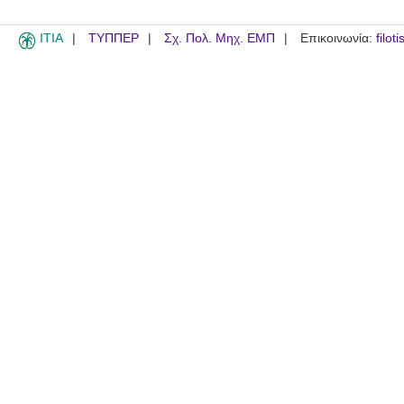
ITIA
ΤΥΠΠΕΡ
Σχ. Πολ. Μηχ. ΕΜΠ
Επικοινωνία:
filot