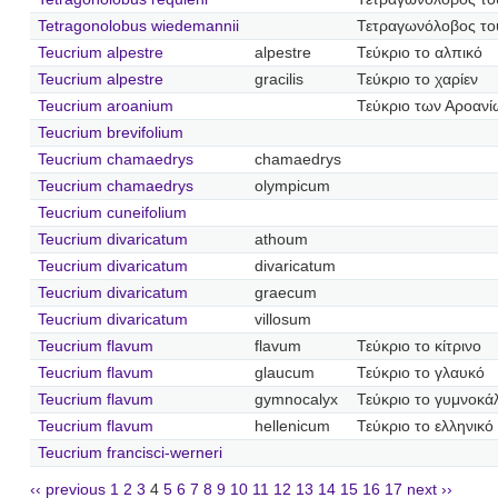
Tetragonolobus wiedemannii
Τετραγωνόλοβος το
Teucrium alpestre
alpestre
Τεύκριο το αλπικό
Teucrium alpestre
gracilis
Τεύκριο το χαρίεν
Teucrium aroanium
Τεύκριο των Αροανί
Teucrium brevifolium
Teucrium chamaedrys
chamaedrys
Teucrium chamaedrys
olympicum
Teucrium cuneifolium
Teucrium divaricatum
athoum
Teucrium divaricatum
divaricatum
Teucrium divaricatum
graecum
Teucrium divaricatum
villosum
Teucrium flavum
flavum
Τεύκριο το κίτρινο
Teucrium flavum
glaucum
Τεύκριο το γλαυκό
Teucrium flavum
gymnocalyx
Τεύκριο το γυμνοκά
Teucrium flavum
hellenicum
Τεύκριο το ελληνικό
Teucrium francisci-werneri
‹‹ previous
1
2
3
4
5
6
7
8
9
10
11
12
13
14
15
16
17
next ››