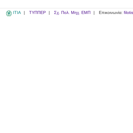
ITIA
ΤΥΠΠΕΡ
Σχ. Πολ. Μηχ. ΕΜΠ
Επικοινωνία:
filot