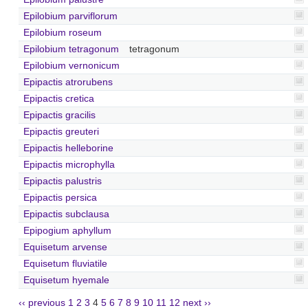
Epilobium parviflorum
Epilobium roseum
Epilobium tetragonum
tetragonum
Epilobium vernonicum
Epipactis atrorubens
Epipactis cretica
Epipactis gracilis
Epipactis greuteri
Epipactis helleborine
Epipactis microphylla
Epipactis palustris
Epipactis persica
Epipactis subclausa
Epipogium aphyllum
Equisetum arvense
Equisetum fluviatile
Equisetum hyemale
‹‹ previous
1
2
3
4
5
6
7
8
9
10
11
12
next ››