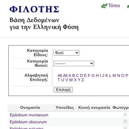
Τόποι
Κατηγορία
Είδους:
Κατηγορία
Φυτού:
Αλφαβητική
All
All
A
B
C
D
E
F
G
H
I
J
K
L
M
N
O
P
Επιλογή:
T
U
V
W
X
Y
Z
Ονομασία
Υποείδος
Κοινή ονομασία
Φωτογρ
Epilobium montanum
Epilobium obscurum
Epilobium palustre