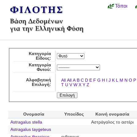
Τόποι
Κατηγορία
Είδους:
Κατηγορία
Φυτού:
Αλφαβητική
All
All
A
B
C
D
E
F
G
H
I
J
K
L
M
N
O
P
Επιλογή:
T
U
V
W
X
Y
Z
Ονομασία
Υποείδος
Κοινή ονομασία
Astragalus stella
Αστράγαλος το αστέρι
Astragalus taygeteus
Astragalus thracicus
cylleneus