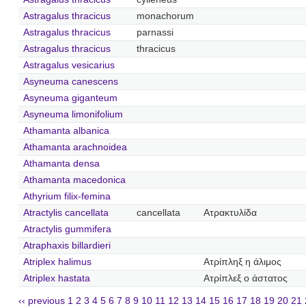
Astragalus thracicus
monachorum
Astragalus thracicus
parnassi
Astragalus thracicus
thracicus
Astragalus vesicarius
Asyneuma canescens
Asyneuma giganteum
Asyneuma limonifolium
Athamanta albanica
Athamanta arachnoidea
Athamanta densa
Athamanta macedonica
Athyrium filix-femina
Atractylis cancellata
cancellata
Ατρακτυλίδα
Atractylis gummifera
Atraphaxis billardieri
Atriplex halimus
Ατρίπληξ η άλιμος
Atriplex hastata
Ατρίπλεξ ο άστατος
‹‹ previous
1
2
3
4
5
6
7
8
9
10
11
12
13
14
15
16
17
18
19
20
21