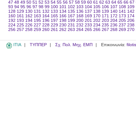
47
48
49
50
51
52
53
54
55
56
57
58
59
60
61
62
63
64
65
66
67
93
94
95
96
97
98
99
100
101
102
103
104
105
106
107
108
109
128
129
130
131
132
133
134
135
136
137
138
139
140
141
142
160
161
162
163
164
165
166
167
168
169
170
171
172
173
174
192
193
194
195
196
197
198
199
200
201
202
203
204
205
206
224
225
226
227
228
229
230
231
232
233
234
235
236
237
238
256
257
258
259
260
261
262
263
264
265
266
267
268
269
270
ITIA
ΤΥΠΠΕΡ
Σχ. Πολ. Μηχ. ΕΜΠ
Επικοινωνία:
filot