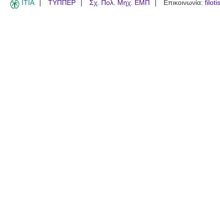
ITIA
ΤΥΠΠΕΡ
Σχ. Πολ. Μηχ. ΕΜΠ
Επικοινωνία:
filot