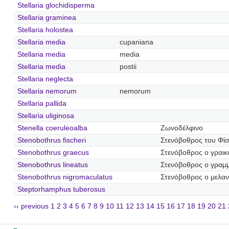
Stellaria glochidisperma
Stellaria graminea
Stellaria holostea
Stellaria media
cupaniana
Stellaria media
media
Stellaria media
postii
Stellaria neglecta
Stellaria nemorum
nemorum
Stellaria pallida
Stellaria uliginosa
Stenella coeruleoalba
Ζωνοδέλφινο
Stenobothrus fischeri
Στενόβοθρος του Φί
Stenobothrus graecus
Στενόβοθρος ο γραικ
Stenobothrus lineatus
Στενόβοθρος ο γραμμ
Stenobothrus nigromaculatus
Στενόβοθρος ο μελαν
Steptorhamphus tuberosus
‹‹ previous
1
2
3
4
5
6
7
8
9
10
11
12
13
14
15
16
17
18
19
20
21