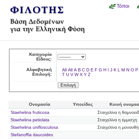
Τόποι
Κατηγορία
Είδους:
Αλφαβητική
All
All
A
B
C
D
E
F
G
H
I
J
K
L
M
N
O
P
Επιλογή:
T
U
V
W
X
Y
Z
Ονομασία
Υποείδος
Κοινή ονομασ
Staehelina fruticosa
Σταιχελίνα η θαμνοει
Staehelina petiolata
Σταιχελίνα η έμμισχη
Staehelina uniflosculosa
Σταιχελίνα η μονανθή
Stefanoffia daucoides